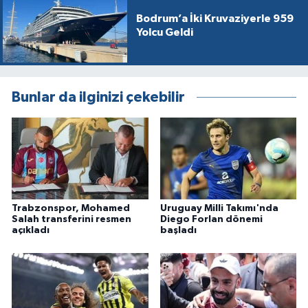
Bodrum’a İki Kruvaziyerle 959
Yolcu Geldi
Bunlar da ilginizi çekebilir
Trabzonspor, Mohamed
Uruguay Milli Takımı'nda
Salah transferini resmen
Diego Forlan dönemi
açıkladı
başladı