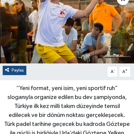
Paylaş
-
+
A
A
“Yeni format, yeni isim, yeni sportif ruh”
sloganıyla organize edilen bu dev şampiyonda,
Türkiye ilk kez milli takım düzeyinde temsil
edilecek ve bir dönüm noktası gerçekleşecek.
Türk padel tarihine geçecek bu kadroda Göztepe
ile güçlü iş birliğiyle Urla’daki Göztepe Yelken