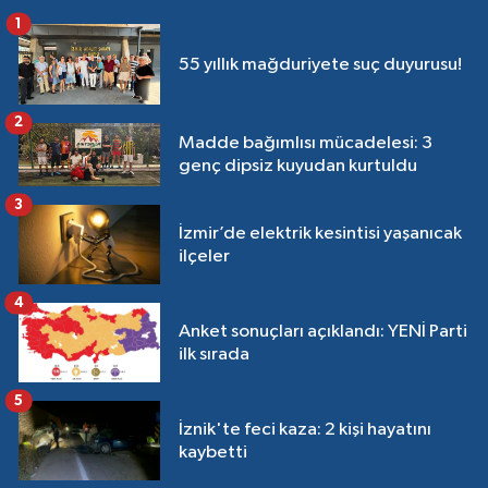
1
55 yıllık mağduriyete suç duyurusu!
2
Madde bağımlısı mücadelesi: 3
genç dipsiz kuyudan kurtuldu
3
İzmir’de elektrik kesintisi yaşanıcak
ilçeler
4
Anket sonuçları açıklandı: YENİ Parti
ilk sırada
5
İznik'te feci kaza: 2 kişi hayatını
kaybetti