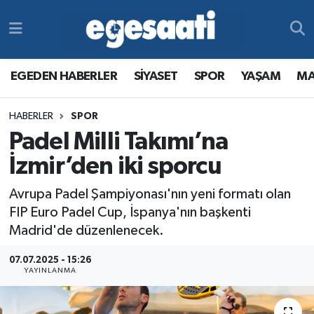
Foto Galeri
SİYASET
EGEDEN HABERLER
Hava Durumu
EGEDEN HABERLER
SİYASET
SPOR
YAŞAM
MA
Video
SPOR
SİYASET
Trafik Durumu
HABERLER
SPOR
Yazarlar
YAŞAM
SPOR
Süper Lig Puan Durumu ve Fikstür
Padel Milli Takımı’na
MAGAZİN
YAŞAM
Tüm Manşetler
İzmir’den iki sporcu
Avrupa Padel Şampiyonası'nın yeni formatı olan
RESMİ REKLAMLAR
MAGAZİN
Son Dakika Haberleri
FIP Euro Padel Cup, İspanya'nın başkenti
Madrid'de düzenlenecek.
RESMİ REKLAMLAR
Haber Arşivi
07.07.2025 - 15:26
Egemax TV
YAYINLANMA