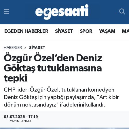
Foto Galeri
SİYASET
EGEDEN HABERLER
Hava Durumu
EGEDEN HABERLER
SİYASET
SPOR
YAŞAM
MA
Video
SPOR
SİYASET
Trafik Durumu
HABERLER
SİYASET
Yazarlar
YAŞAM
SPOR
Süper Lig Puan Durumu ve Fikstür
Özgür Özel’den Deniz
MAGAZİN
YAŞAM
Tüm Manşetler
Göktaş tutuklamasına
tepki
RESMİ REKLAMLAR
MAGAZİN
Son Dakika Haberleri
CHP lideri Özgür Özel, tutuklanan komedyen
RESMİ REKLAMLAR
Haber Arşivi
Deniz Göktaş için yaptığı paylaşımda, "Artık bir
dönüm noktasındayız" ifadelerini kullandı.
Egemax TV
03.07.2026 - 17:19
YAYINLANMA