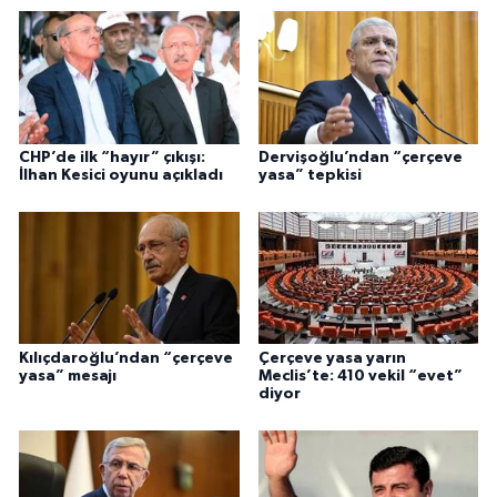
CHP’de ilk “hayır” çıkışı:
Dervişoğlu’ndan “çerçeve
İlhan Kesici oyunu açıkladı
yasa” tepkisi
Kılıçdaroğlu’ndan “çerçeve
Çerçeve yasa yarın
yasa” mesajı
Meclis’te: 410 vekil “evet”
diyor