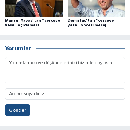
Mansur Yavaş’tan “çerçeve
Demirtaş’tan “çerçeve
yasa” açıklaması
yasa” öncesi mesaj
Yorumlar
Gönder