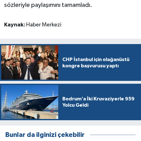
sözleriyle paylaşımını tamamladı.
Kaynak:
Haber Merkezi
CHP İstanbul için olağanüstü
kongre başvurusu yaptı
Bodrum’a İki Kruvaziyerle 959
Yolcu Geldi
Bunlar da ilginizi çekebilir