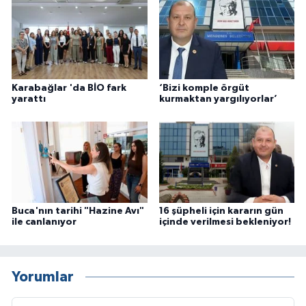
Karabağlar 'da BİO fark
‘Bizi komple örgüt
yarattı
kurmaktan yargılıyorlar’
Buca'nın tarihi "Hazine Avı"
16 şüpheli için kararın gün
ile canlanıyor
içinde verilmesi bekleniyor!
Yorumlar