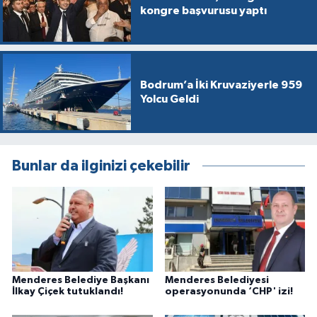
kongre başvurusu yaptı
Bodrum’a İki Kruvaziyerle 959
Yolcu Geldi
Bunlar da ilginizi çekebilir
Menderes Belediye Başkanı
Menderes Belediyesi
İlkay Çiçek tutuklandı!
operasyonunda ‘CHP' izi!