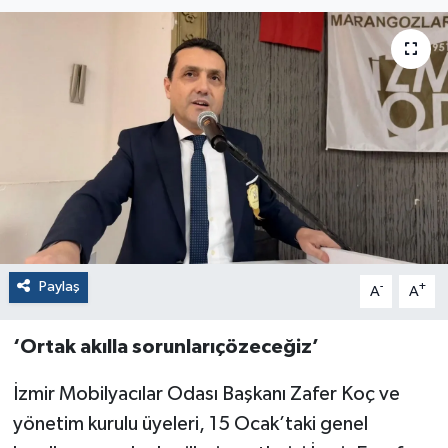
Paylaş
-
+
A
A
‘Ortak akılla sorunlarıçözeceğiz’
İzmir Mobilyacılar Odası Başkanı Zafer Koç ve
yönetim kurulu üyeleri, 15 Ocak’taki genel