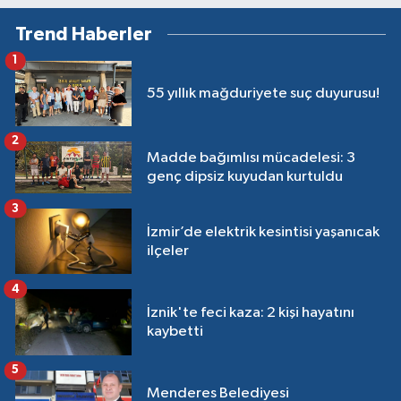
Trend Haberler
1
55 yıllık mağduriyete suç duyurusu!
2
Madde bağımlısı mücadelesi: 3
genç dipsiz kuyudan kurtuldu
3
İzmir’de elektrik kesintisi yaşanıcak
ilçeler
4
İznik'te feci kaza: 2 kişi hayatını
kaybetti
5
Menderes Belediyesi