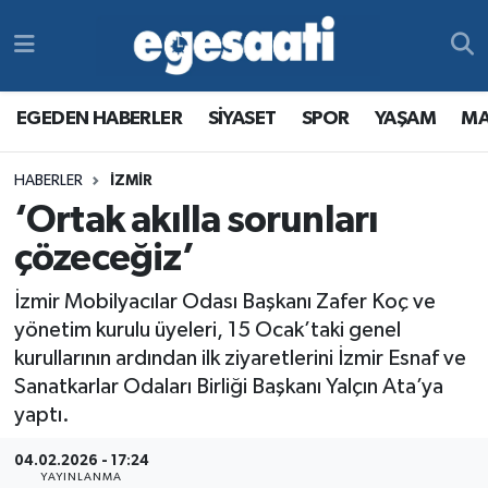
Foto Galeri
SİYASET
EGEDEN HABERLER
Hava Durumu
EGEDEN HABERLER
SİYASET
SPOR
YAŞAM
MA
Video
SPOR
SİYASET
Trafik Durumu
HABERLER
İZMİR
Yazarlar
YAŞAM
SPOR
Süper Lig Puan Durumu ve Fikstür
‘Ortak akılla sorunları
MAGAZİN
YAŞAM
Tüm Manşetler
çözeceğiz’
İzmir Mobilyacılar Odası Başkanı Zafer Koç ve
RESMİ REKLAMLAR
MAGAZİN
Son Dakika Haberleri
yönetim kurulu üyeleri, 15 Ocak’taki genel
kurullarının ardından ilk ziyaretlerini İzmir Esnaf ve
RESMİ REKLAMLAR
Haber Arşivi
Sanatkarlar Odaları Birliği Başkanı Yalçın Ata’ya
yaptı.
Egemax TV
04.02.2026 - 17:24
YAYINLANMA