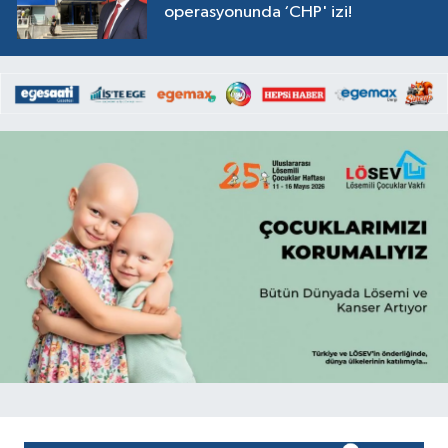
operasyonunda ‘CHP' izi!