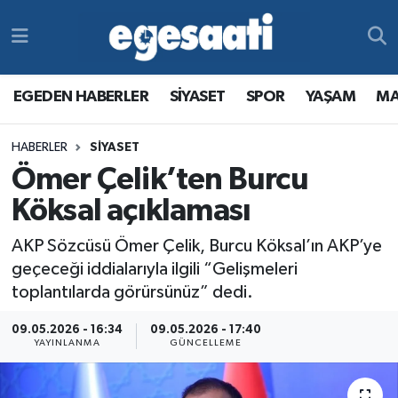
Foto Galeri
SİYASET
EGEDEN HABERLER
Hava Durumu
EGEDEN HABERLER
SİYASET
SPOR
YAŞAM
MA
Video
SPOR
SİYASET
Trafik Durumu
HABERLER
SİYASET
Yazarlar
YAŞAM
SPOR
Süper Lig Puan Durumu ve Fikstür
Ömer Çelik’ten Burcu
MAGAZİN
YAŞAM
Tüm Manşetler
Köksal açıklaması
AKP Sözcüsü Ömer Çelik, Burcu Köksal’ın AKP’ye
RESMİ REKLAMLAR
MAGAZİN
Son Dakika Haberleri
geçeceği iddialarıyla ilgili “Gelişmeleri
toplantılarda görürsünüz” dedi.
RESMİ REKLAMLAR
Haber Arşivi
09.05.2026 - 16:34
09.05.2026 - 17:40
Egemax TV
YAYINLANMA
GÜNCELLEME