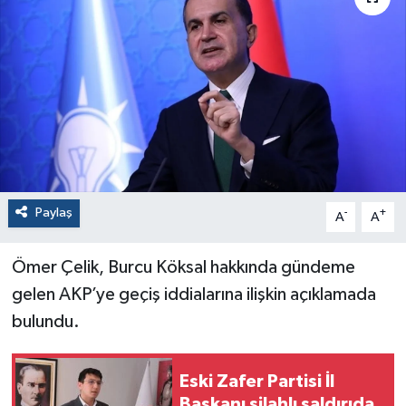
Paylaş
-
+
A
A
Ömer Çelik, Burcu Köksal hakkında gündeme
gelen AKP’ye geçiş iddialarına ilişkin açıklamada
bulundu.
Eski Zafer Partisi İl
Başkanı silahlı saldırıda