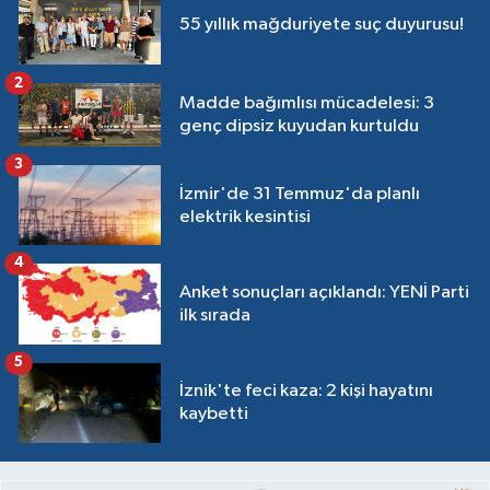
55 yıllık mağduriyete suç duyurusu!
2
Madde bağımlısı mücadelesi: 3
genç dipsiz kuyudan kurtuldu
3
İzmir'de 31 Temmuz'da planlı
elektrik kesintisi
4
Anket sonuçları açıklandı: YENİ Parti
ilk sırada
5
İznik'te feci kaza: 2 kişi hayatını
kaybetti