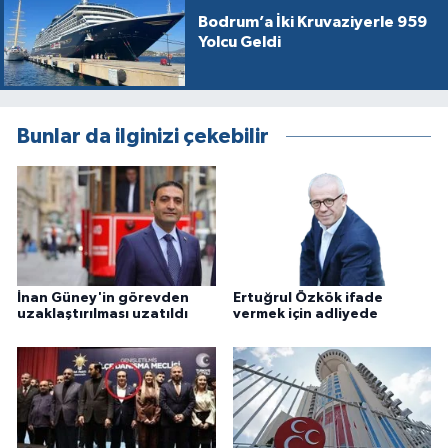
Bodrum’a İki Kruvaziyerle 959
Yolcu Geldi
Bunlar da ilginizi çekebilir
İnan Güney'in görevden
Ertuğrul Özkök ifade
uzaklaştırılması uzatıldı
vermek için adliyede