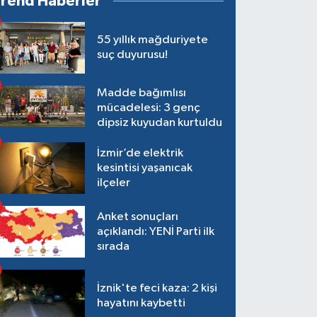
Trend Haberler
55 yıllık mağduriyete
suç duyurusu!
Madde bağımlısı
mücadelesi: 3 genç
dipsiz kuyudan kurtuldu
İzmir’de elektrik
kesintisi yaşanıcak
ilçeler
Anket sonuçları
açıklandı: YENİ Parti ilk
sırada
İznik'te feci kaza: 2 kişi
hayatını kaybetti