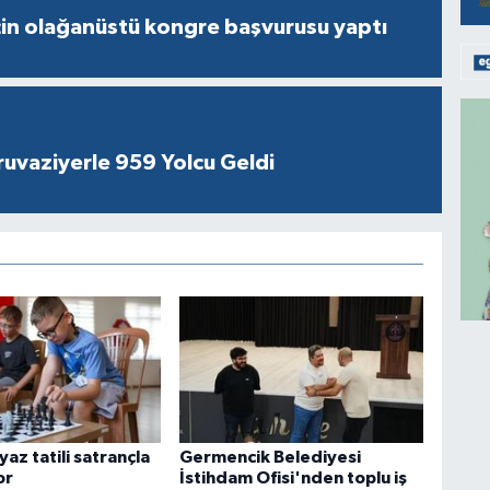
çin olağanüstü kongre başvurusu yaptı
ruvaziyerle 959 Yolcu Geldi
yaz tatili satrançla
Germencik Belediyesi
or
İstihdam Ofisi'nden toplu iş