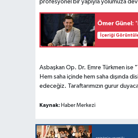
profesyonel bir yapıyla yolumuza deva
Ömer Günel: '
İçeriği Görüntül
Asbaşkan Op. Dr. Emre Türkmen ise "Ye
Hem saha içinde hem saha dışında disip
edeceğiz. Taraftarımızın gurur duyacağ
Kaynak:
Haber Merkezi