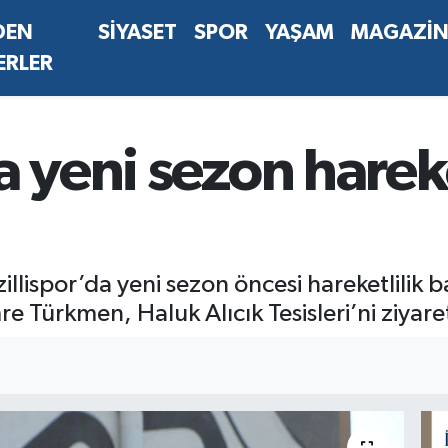
DEN
SİYASET
SPOR
YAŞAM
MAGAZİ
ERLER
a yeni sezon hareke
zillispor’da yeni sezon öncesi hareketlilik
Türkmen, Haluk Alıcık Tesisleri’ni ziyaret