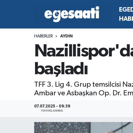
EGE
HAB
Foto Galeri
SİYASET
EGEDEN HABERLER
Hava Durumu
HABERLER
AYDIN
Video
SPOR
SİYASET
Trafik Durumu
Nazillispor'd
Yazarlar
YAŞAM
SPOR
Süper Lig Puan Durumu ve Fikstür
başladı
MAGAZİN
YAŞAM
Tüm Manşetler
RESMİ REKLAMLAR
MAGAZİN
Son Dakika Haberleri
TFF 3. Lig 4. Grup temsilcisi Na
Ambar ve Asbaşkan Op. Dr. Emre 
RESMİ REKLAMLAR
Haber Arşivi
07.07.2025 - 09:39
YAYINLANMA
Egemax TV