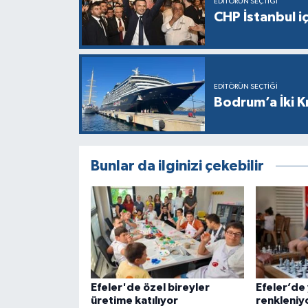
EDITÖRÜN SEÇTIĞI
CHP İstanbul i
EDITÖRÜN SEÇTIĞI
Bodrum’a İki K
Bunlar da ilginizi çekebilir
Efeler'de özel bireyler
Efeler’de 
üretime katılıyor
renkleniy