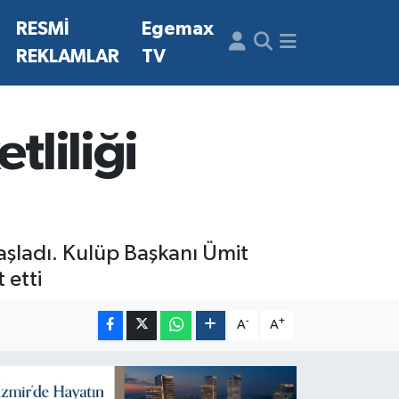
N
RESMİ
Egemax
REKLAMLAR
TV
tliliği
 başladı. Kulüp Başkanı Ümit
 etti
-
+
A
A