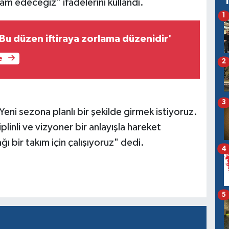
m edeceğiz" ifadelerini kullandı.
1
Bu düzen iftiraya zorlama düzenidir'
e
2
3
ni sezona planlı bir şekilde girmek istiyoruz.
linli ve vizyoner bir anlayışla hareket
ı bir takım için çalışıyoruz" dedi.
4
5