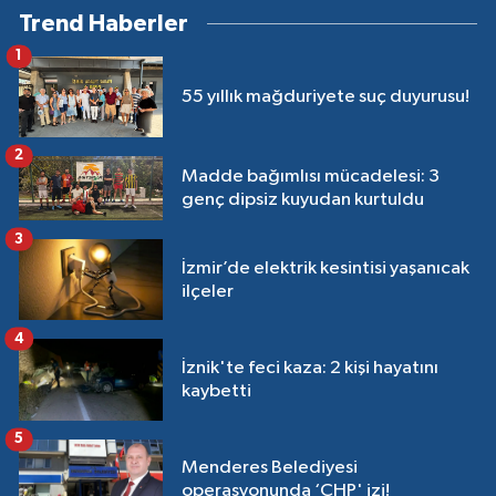
Trend Haberler
1
55 yıllık mağduriyete suç duyurusu!
2
Madde bağımlısı mücadelesi: 3
genç dipsiz kuyudan kurtuldu
3
İzmir’de elektrik kesintisi yaşanıcak
ilçeler
4
İznik'te feci kaza: 2 kişi hayatını
kaybetti
5
Menderes Belediyesi
operasyonunda ‘CHP' izi!