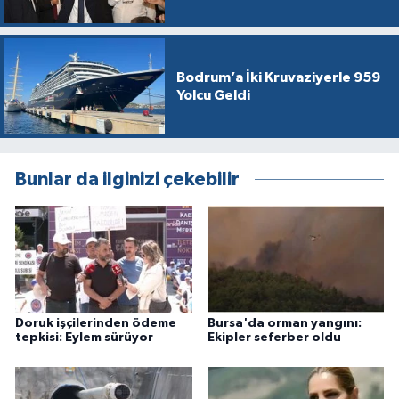
Bodrum’a İki Kruvaziyerle 959
Yolcu Geldi
Bunlar da ilginizi çekebilir
Doruk işçilerinden ödeme
Bursa'da orman yangını:
tepkisi: Eylem sürüyor
Ekipler seferber oldu