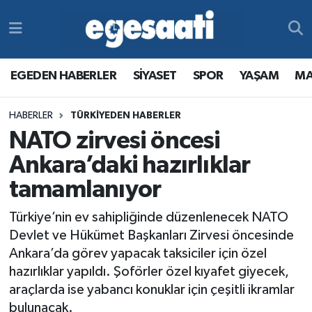
Foto Galeri
SİYASET
EGEDEN HABERLER
Hava Durumu
EGEDEN HABERLER
SİYASET
SPOR
YAŞAM
MA
Video
SPOR
SİYASET
Trafik Durumu
HABERLER
TÜRKİYEDEN HABERLER
Yazarlar
YAŞAM
SPOR
Süper Lig Puan Durumu ve Fikstür
NATO zirvesi öncesi
MAGAZİN
YAŞAM
Tüm Manşetler
Ankara’daki hazırlıklar
tamamlanıyor
RESMİ REKLAMLAR
MAGAZİN
Son Dakika Haberleri
Türkiye’nin ev sahipliğinde düzenlenecek NATO
RESMİ REKLAMLAR
Haber Arşivi
Devlet ve Hükümet Başkanları Zirvesi öncesinde
Ankara’da görev yapacak taksiciler için özel
Egemax TV
hazırlıklar yapıldı. Şoförler özel kıyafet giyecek,
araçlarda ise yabancı konuklar için çeşitli ikramlar
bulunacak.