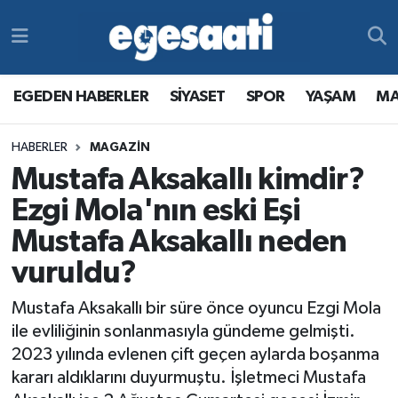
Foto Galeri
SİYASET
EGEDEN HABERLER
Hava Durumu
EGEDEN HABERLER
SİYASET
SPOR
YAŞAM
MA
Video
SPOR
SİYASET
Trafik Durumu
HABERLER
MAGAZİN
Yazarlar
YAŞAM
SPOR
Süper Lig Puan Durumu ve Fikstür
Mustafa Aksakallı kimdir?
MAGAZİN
YAŞAM
Tüm Manşetler
Ezgi Mola'nın eski Eşi
Mustafa Aksakallı neden
RESMİ REKLAMLAR
MAGAZİN
Son Dakika Haberleri
vuruldu?
RESMİ REKLAMLAR
Haber Arşivi
Mustafa Aksakallı bir süre önce oyuncu Ezgi Mola
ile evliliğinin sonlanmasıyla gündeme gelmişti.
Egemax TV
2023 yılında evlenen çift geçen aylarda boşanma
kararı aldıklarını duyurmuştu. İşletmeci Mustafa