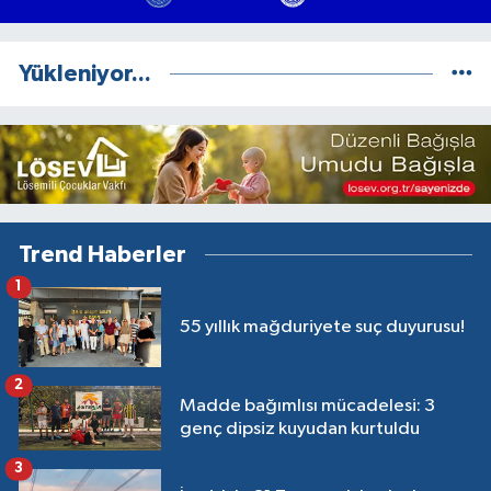
Yükleniyor...
Trend Haberler
1
55 yıllık mağduriyete suç duyurusu!
2
Madde bağımlısı mücadelesi: 3
genç dipsiz kuyudan kurtuldu
3