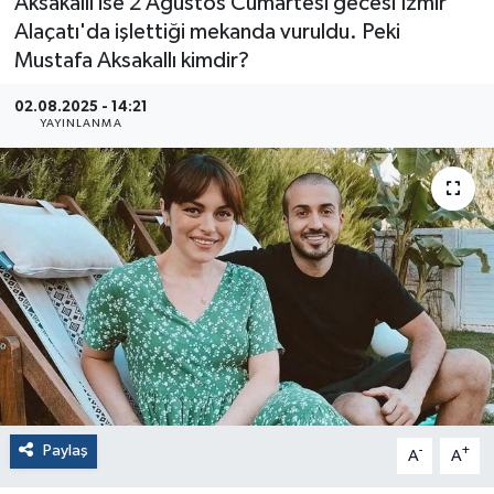
Aksakallı ise 2 Ağustos Cumartesi gecesi İzmir
Alaçatı'da işlettiği mekanda vuruldu. Peki
Mustafa Aksakallı kimdir?
02.08.2025 - 14:21
YAYINLANMA
Paylaş
-
+
A
A