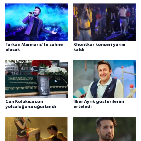
Tarkan Marmaris'te sahne
Khontkar konseri yarım
alacak
kaldı
Can Kolukısa son
İlker Ayrık gösterilerini
yolculuğuna uğurlandı
erteledi