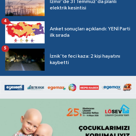
İzmir'de 31 Temmuz'da planlı
elektrik kesintisi
4
Anket sonuçları açıklandı: YENİ Parti
ilk sırada
5
İznik'te feci kaza: 2 kişi hayatını
kaybetti