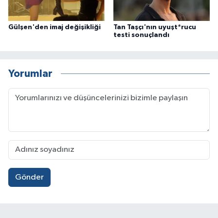
Gülşen'den imaj değişikliği
Tan Taşçı'nın uyuşt*rucu
testi sonuçlandı
Yorumlar
Gönder