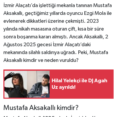
İzmir Alaçatı’da işlettiği mekanla tanınan Mustafa
Aksakallı, geçtiğimiz yıllarda oyuncu Ezgi Mola ile
evlenerek dikkatleri üzerine çekmişti. 2023
yılında nikah masasına oturan çift, kısa bir süre
sonra boşanma kararı almıştı. Ancak Aksakallı, 2
Ağustos 2025 gecesi İzmir Alaçatı’daki
mekanında silahlı saldırıya uğradı. Peki, Mustafa
Aksakallı kimdir ve neden vuruldu?
Hilal Yelekçi ile DJ Agah
Uz ayrıldı!
Mustafa Aksakallı kimdir?