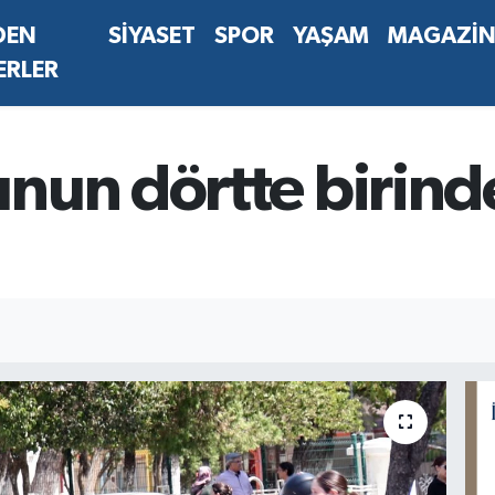
DEN
SİYASET
SPOR
YAŞAM
MAGAZİ
ERLER
nun dörtte birind