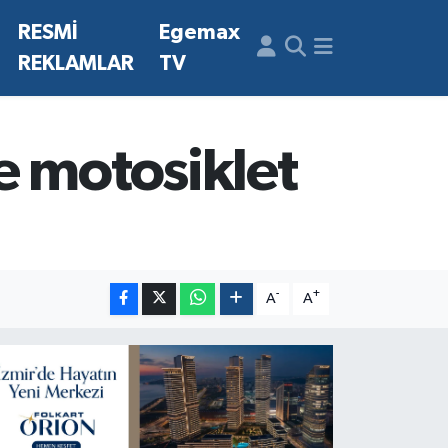
N
RESMİ
Egemax
REKLAMLAR
TV
e motosiklet
-
+
A
A