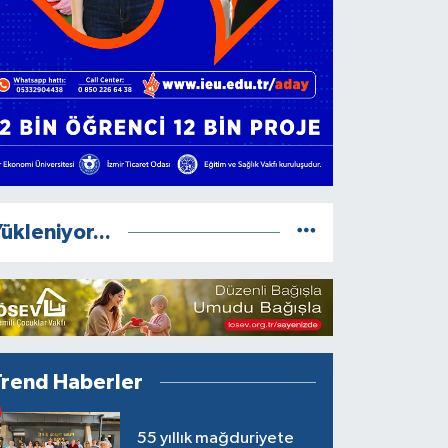
ükleniyor...
Trend Haberler
55 yıllık mağduriyete