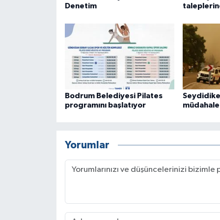
Denetim
taleplerine
Bodrum Belediyesi Pilates
Seydidik
programını başlatıyor
müdahale
Yorumlar