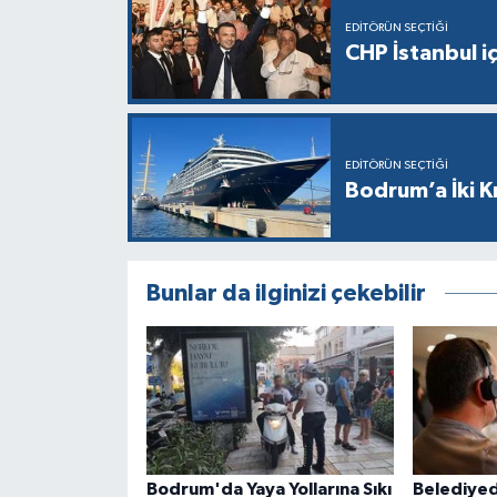
EDITÖRÜN SEÇTIĞI
CHP İstanbul i
EDITÖRÜN SEÇTIĞI
Bodrum’a İki K
Bunlar da ilginizi çekebilir
Bodrum'da Yaya Yollarına Sıkı
Belediyed