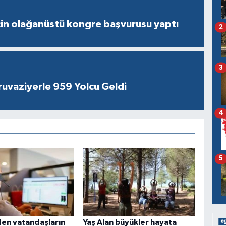
çin olağanüstü kongre başvurusu yaptı
2
3
ruvaziyerle 959 Yolcu Geldi
4
5
en vatandaşların
Yaş Alan büyükler hayata