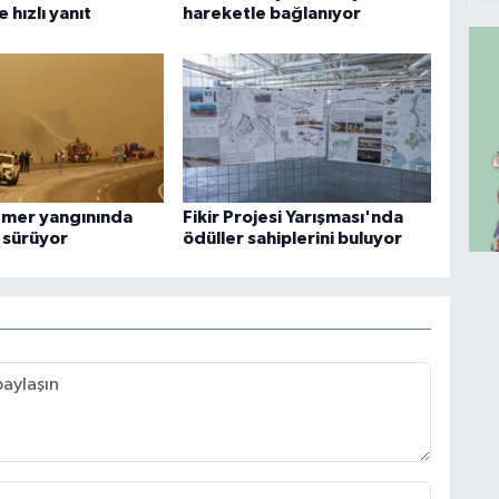
 hızlı yanıt
hareketle bağlanıyor
emer yangınında
Fikir Projesi Yarışması'nda
 sürüyor
ödüller sahiplerini buluyor