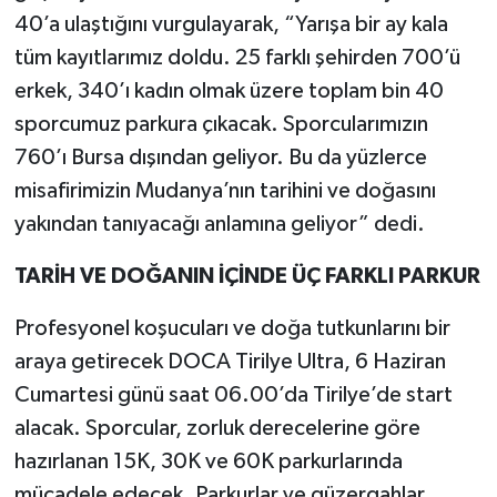
40’a ulaştığını vurgulayarak, “Yarışa bir ay kala
tüm kayıtlarımız doldu. 25 farklı şehirden 700’ü
erkek, 340’ı kadın olmak üzere toplam bin 40
sporcumuz parkura çıkacak. Sporcularımızın
760’ı Bursa dışından geliyor. Bu da yüzlerce
misafirimizin Mudanya’nın tarihini ve doğasını
yakından tanıyacağı anlamına geliyor” dedi.
TARİH VE DOĞ
ANIN
İÇİ
NDE
ÜÇ FARKLI PARKUR
Profesyonel koşucuları ve doğa tutkunlarını bir
araya getirecek DOCA Tirilye Ultra, 6 Haziran
Cumartesi günü saat 06.00’da Tirilye’de start
alacak. Sporcular, zorluk derecelerine göre
hazırlanan 15K, 30K ve 60K parkurlarında
mücadele edecek. Parkurlar ve güzergahlar