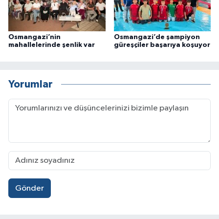
Osmangazi’nin
Osmangazi’de şampiyon
mahallelerinde şenlik var
güreşçiler başarıya koşuyor
Yorumlar
Gönder