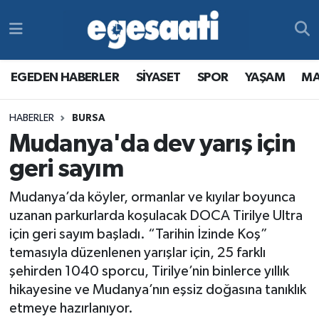
Foto Galeri
SİYASET
EGEDEN HABERLER
Hava Durumu
EGEDEN HABERLER
SİYASET
SPOR
YAŞAM
MA
Video
SPOR
SİYASET
Trafik Durumu
HABERLER
BURSA
Yazarlar
YAŞAM
SPOR
Süper Lig Puan Durumu ve Fikstür
Mudanya'da dev yarış için
MAGAZİN
YAŞAM
Tüm Manşetler
geri sayım
Mudanya’da köyler, ormanlar ve kıyılar boyunca
RESMİ REKLAMLAR
MAGAZİN
Son Dakika Haberleri
uzanan parkurlarda koşulacak DOCA Tirilye Ultra
için geri sayım başladı. “Tarihin İzinde Koş”
RESMİ REKLAMLAR
Haber Arşivi
temasıyla düzenlenen yarışlar için, 25 farklı
şehirden 1040 sporcu, Tirilye’nin binlerce yıllık
Egemax TV
hikayesine ve Mudanya’nın eşsiz doğasına tanıklık
etmeye hazırlanıyor.