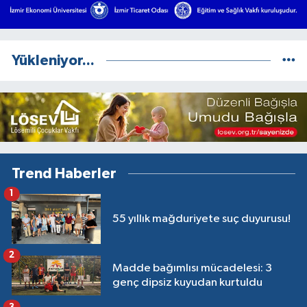
Yükleniyor...
Trend Haberler
1
55 yıllık mağduriyete suç duyurusu!
2
Madde bağımlısı mücadelesi: 3
genç dipsiz kuyudan kurtuldu
3