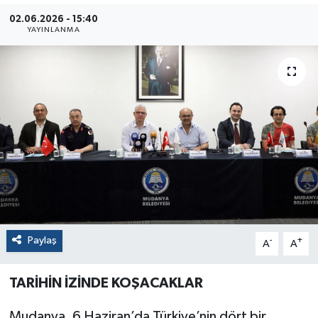
02.06.2026 - 15:40
YAYINLANMA
Paylaş
-
+
A
A
TARİHİ
N
İZİ
NDE KO
ŞACAKLAR
Mudanya, 6 Haziran’da Türkiye’nin dört bir