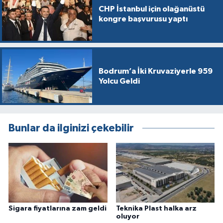
CHP İstanbul için olağanüstü
kongre başvurusu yaptı
Bodrum’a İki Kruvaziyerle 959
Yolcu Geldi
Bunlar da ilginizi çekebilir
Sigara fiyatlarına zam geldi
Teknika Plast halka arz
oluyor