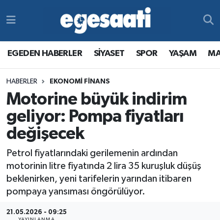
Foto Galeri
SİYASET
EGEDEN HABERLER
Hava Durumu
EGEDEN HABERLER
SİYASET
SPOR
YAŞAM
MA
Video
SPOR
SİYASET
Trafik Durumu
HABERLER
EKONOMİ FİNANS
Yazarlar
YAŞAM
SPOR
Süper Lig Puan Durumu ve Fikstür
Motorine büyük indirim
MAGAZİN
YAŞAM
Tüm Manşetler
geliyor: Pompa fiyatları
değişecek
RESMİ REKLAMLAR
MAGAZİN
Son Dakika Haberleri
Petrol fiyatlarındaki gerilemenin ardından
RESMİ REKLAMLAR
Haber Arşivi
motorinin litre fiyatında 2 lira 35 kuruşluk düşüş
beklenirken, yeni tarifelerin yarından itibaren
Egemax TV
pompaya yansıması öngörülüyor.
21.05.2026 - 09:25
YAYINLANMA