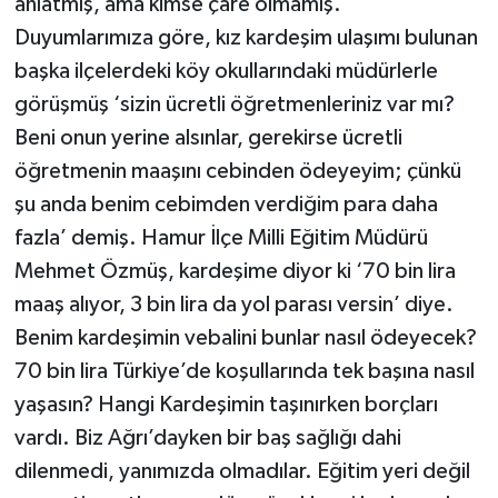
anlatmış, ama kimse çare olmamış.
Duyumlarımıza göre, kız kardeşim ulaşımı bulunan
başka ilçelerdeki köy okullarındaki müdürlerle
görüşmüş ‘sizin ücretli öğretmenleriniz var mı?
Beni onun yerine alsınlar, gerekirse ücretli
öğretmenin maaşını cebinden ödeyeyim; çünkü
şu anda benim cebimden verdiğim para daha
fazla’ demiş. Hamur İlçe Milli Eğitim Müdürü
Mehmet Özmüş, kardeşime diyor ki ‘70 bin lira
maaş alıyor, 3 bin lira da yol parası versin’ diye.
Benim kardeşimin vebalini bunlar nasıl ödeyecek?
70 bin lira Türkiye’de koşullarında tek başına nasıl
yaşasın? Hangi Kardeşimin taşınırken borçları
vardı. Biz Ağrı’dayken bir baş sağlığı dahi
dilenmedi, yanımızda olmadılar. Eğitim yeri değil