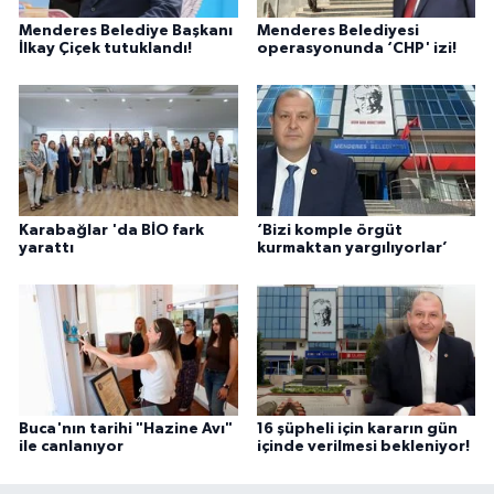
Menderes Belediye Başkanı
Menderes Belediyesi
İlkay Çiçek tutuklandı!
operasyonunda ‘CHP' izi!
Karabağlar 'da BİO fark
‘Bizi komple örgüt
yarattı
kurmaktan yargılıyorlar’
Buca'nın tarihi "Hazine Avı"
16 şüpheli için kararın gün
ile canlanıyor
içinde verilmesi bekleniyor!