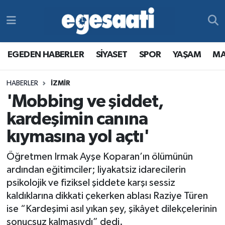
Foto Galeri
SİYASET
EGEDEN HABERLER
Hava Durumu
EGEDEN HABERLER
SİYASET
SPOR
YAŞAM
MA
Video
SPOR
SİYASET
Trafik Durumu
HABERLER
İZMİR
Yazarlar
YAŞAM
SPOR
Süper Lig Puan Durumu ve Fikstür
'Mobbing ve şiddet,
MAGAZİN
YAŞAM
Tüm Manşetler
kardeşimin canına
kıymasına yol açtı'
RESMİ REKLAMLAR
MAGAZİN
Son Dakika Haberleri
Öğretmen Irmak Ayşe Koparan’ın ölümünün
RESMİ REKLAMLAR
Haber Arşivi
ardından eğitimciler; liyakatsiz idarecilerin
psikolojik ve fiziksel şiddete karşı sessiz
Egemax TV
kaldıklarına dikkati çekerken ablası Raziye Türen
ise “Kardeşimi asıl yıkan şey, şikâyet dilekçelerinin
sonuçsuz kalmasıydı” dedi.