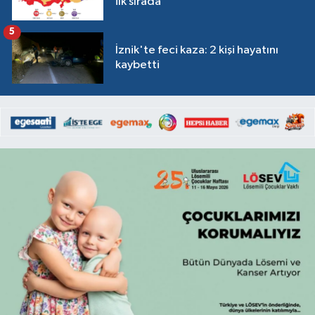
ilk sırada
5
İznik'te feci kaza: 2 kişi hayatını
kaybetti