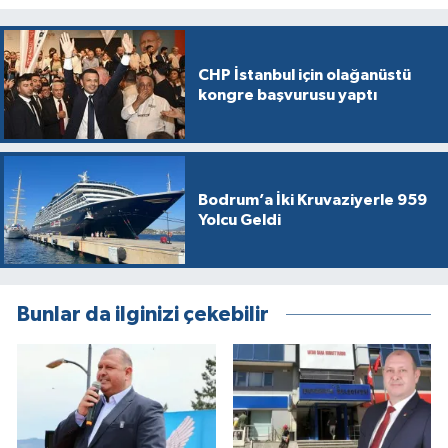
CHP İstanbul için olağanüstü
kongre başvurusu yaptı
Bodrum’a İki Kruvaziyerle 959
Yolcu Geldi
Bunlar da ilginizi çekebilir