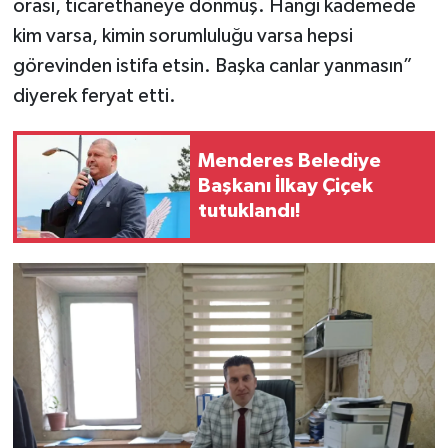
orası, ticarethaneye dönmüş. Hangi kademede
kim varsa, kimin sorumluluğu varsa hepsi
görevinden istifa etsin. Başka canlar yanmasın”
diyerek feryat etti.
Menderes Belediye
Başkanı İlkay Çiçek
tutuklandı!