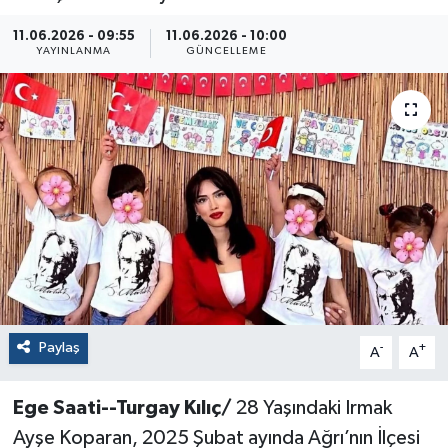
11.06.2026 - 09:55
11.06.2026 - 10:00
YAYINLANMA
GÜNCELLEME
Paylaş
-
+
A
A
Ege Saati--Turgay Kılıç/
28 Yaşındaki Irmak
Ayşe Koparan, 2025 Şubat ayında Ağrı’nın İlçesi