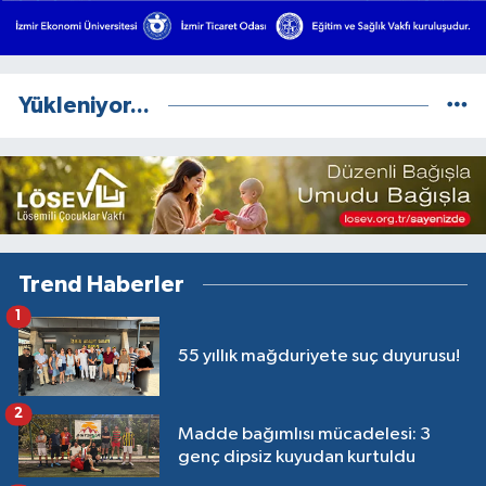
Yükleniyor...
Trend Haberler
1
55 yıllık mağduriyete suç duyurusu!
2
Madde bağımlısı mücadelesi: 3
genç dipsiz kuyudan kurtuldu