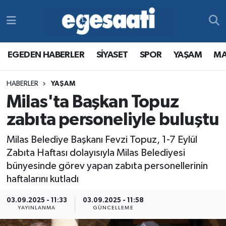
Foto Galeri
SİYASET
EGEDEN HABERLER
Hava Durumu
EGEDEN HABERLER
SİYASET
SPOR
YAŞAM
MA
Video
SPOR
SİYASET
Trafik Durumu
HABERLER
YAŞAM
Yazarlar
YAŞAM
SPOR
Süper Lig Puan Durumu ve Fikstür
Milas'ta Başkan Topuz
MAGAZİN
YAŞAM
Tüm Manşetler
zabıta personeliyle buluştu
Milas Belediye Başkanı Fevzi Topuz, 1-7 Eylül
RESMİ REKLAMLAR
MAGAZİN
Son Dakika Haberleri
Zabıta Haftası dolayısıyla Milas Belediyesi
bünyesinde görev yapan zabıta personellerinin
RESMİ REKLAMLAR
Haber Arşivi
haftalarını kutladı
Egemax TV
03.09.2025 - 11:33
03.09.2025 - 11:58
YAYINLANMA
GÜNCELLEME