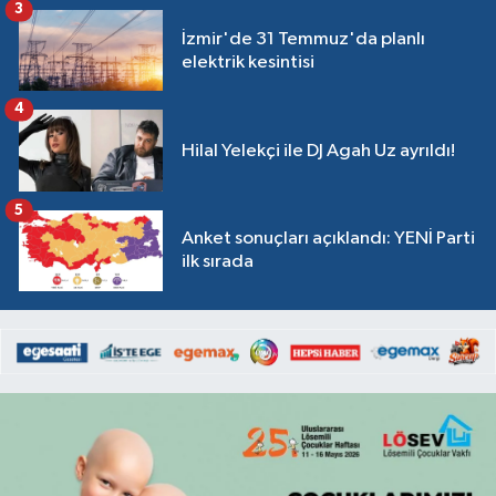
3
İzmir'de 31 Temmuz'da planlı
elektrik kesintisi
4
Hilal Yelekçi ile DJ Agah Uz ayrıldı!
5
Anket sonuçları açıklandı: YENİ Parti
ilk sırada