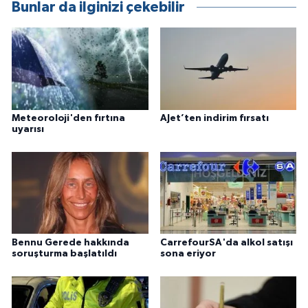
Bunlar da ilginizi çekebilir
Meteoroloji'den fırtına
AJet’ten indirim fırsatı
uyarısı
Bennu Gerede hakkında
CarrefourSA'da alkol satışı
soruşturma başlatıldı
sona eriyor