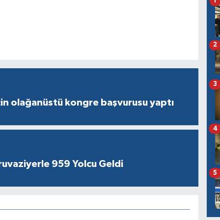
1
2
3
çin olağanüstü kongre başvurusu yaptı
4
ruvaziyerle 959 Yolcu Geldi
5