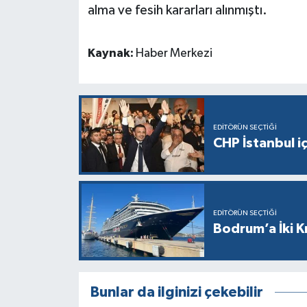
alma ve fesih kararları alınmıştı.
Kaynak:
Haber Merkezi
EDITÖRÜN SEÇTIĞI
CHP İstanbul i
EDITÖRÜN SEÇTIĞI
Bodrum’a İki K
Bunlar da ilginizi çekebilir