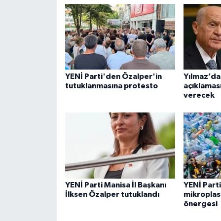
YENİ Parti'den Özalper'in
Yılmaz’da
tutuklanmasına protesto
açıklaması
verecek
YENİ Parti Manisa İl Başkanı
YENİ Part
İlksen Özalper tutuklandı
mikroplast
önergesi