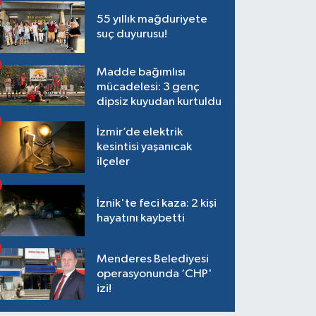
55 yıllık mağduriyete
suç duyurusu!
Madde bağımlısı
mücadelesi: 3 genç
dipsiz kuyudan kurtuldu
İzmir’de elektrik
kesintisi yaşanıcak
ilçeler
İznik'te feci kaza: 2 kişi
hayatını kaybetti
Menderes Belediyesi
operasyonunda ‘CHP'
izi!