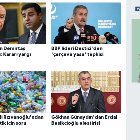
n Demirtaş
BBP lideri Destici'den
: Kararı yargı
'çerçeve yasa' tepkisi
ili Rızvanoğlu'ndan
Gökhan Günaydın'dan Erdal
ik için soru
Beşikçioğlu eleştirisi