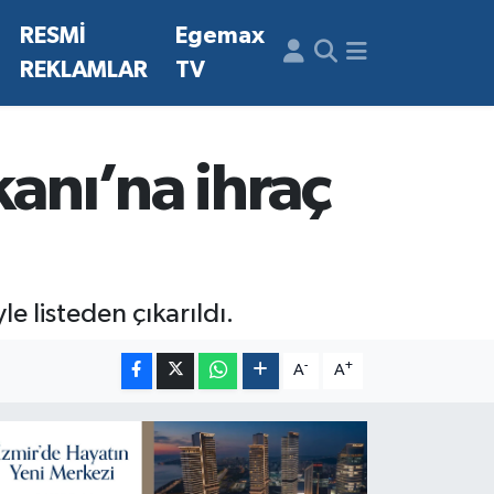
N
RESMİ
Egemax
REKLAMLAR
TV
anı’na ihraç
e listeden çıkarıldı.
-
+
A
A