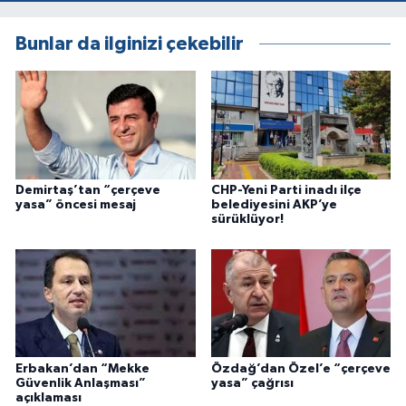
Bunlar da ilginizi çekebilir
Demirtaş’tan “çerçeve
CHP-Yeni Parti inadı ilçe
yasa” öncesi mesaj
belediyesini AKP’ye
sürüklüyor!
Erbakan’dan “Mekke
Özdağ’dan Özel’e “çerçeve
Güvenlik Anlaşması”
yasa” çağrısı
açıklaması