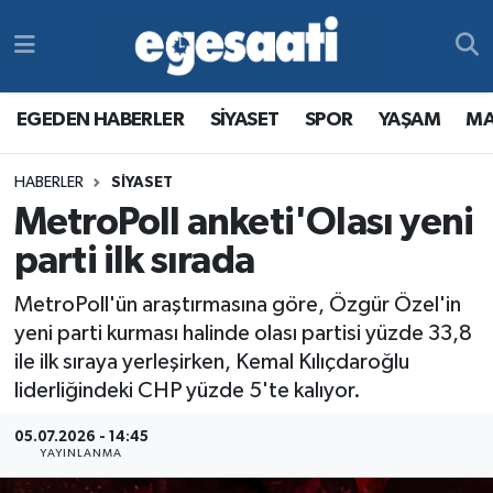
Foto Galeri
SİYASET
EGEDEN HABERLER
Hava Durumu
EGEDEN HABERLER
SİYASET
SPOR
YAŞAM
MA
Video
SPOR
SİYASET
Trafik Durumu
HABERLER
SİYASET
Yazarlar
YAŞAM
SPOR
Süper Lig Puan Durumu ve Fikstür
MetroPoll anketi'Olası yeni
MAGAZİN
YAŞAM
Tüm Manşetler
parti ilk sırada
MetroPoll'ün araştırmasına göre, Özgür Özel'in
RESMİ REKLAMLAR
MAGAZİN
Son Dakika Haberleri
yeni parti kurması halinde olası partisi yüzde 33,8
ile ilk sıraya yerleşirken, Kemal Kılıçdaroğlu
RESMİ REKLAMLAR
Haber Arşivi
liderliğindeki CHP yüzde 5'te kalıyor.
Egemax TV
05.07.2026 - 14:45
YAYINLANMA