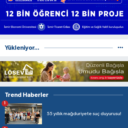
Yükleniyor...
Trend Haberler
1
55 yıllık mağduriyete suç duyurusu!