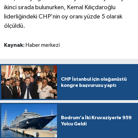
ikinci sırada bulunurken, Kemal Kılıçdaroğlu
liderliğindeki CHP'nin oy oranı yüzde 5 olarak
ölçüldü.
Kaynak:
Haber merkezi
CHP İstanbul için olağanüstü
kongre başvurusu yaptı
Bodrum’a İki Kruvaziyerle 959
Yolcu Geldi