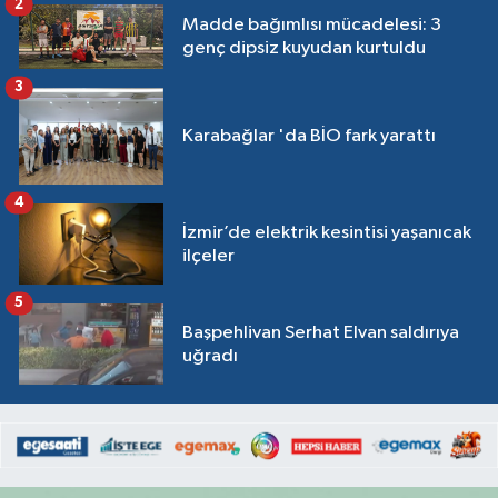
2
Madde bağımlısı mücadelesi: 3
genç dipsiz kuyudan kurtuldu
3
Karabağlar 'da BİO fark yarattı
4
İzmir’de elektrik kesintisi yaşanıcak
ilçeler
5
Başpehlivan Serhat Elvan saldırıya
uğradı