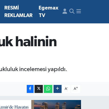
N
RESMİ
Egemax
REKLAMLAR
TV
uk halinin
kluluk incelemesi yapıldı.
-
+
A
A