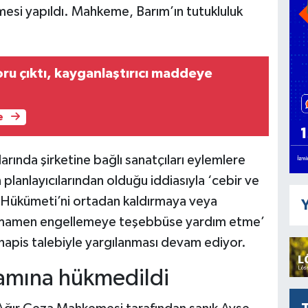
mesi yapıldı. Mahkeme, Barım’ın tutukluluk
ru çıktı, kayganlaştırıcı maddeye
e
arında şirketine bağlı sanatçıları eylemlere
n planlayıcılarından olduğu iddiasıyla ‘cebir ve
i Hükümeti’ni ortadan kaldırmaya veya
Y
tamamen engellemeye teşebbüse yardım etme’
 hapis talebiyle yargılanması devam ediyor.
vamına hükmedildi