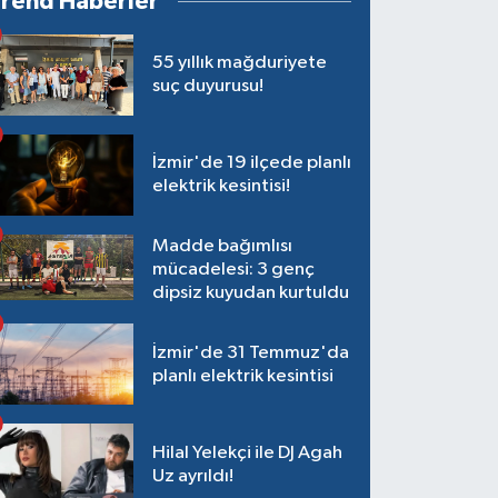
Trend Haberler
55 yıllık mağduriyete
suç duyurusu!
İzmir'de 19 ilçede planlı
elektrik kesintisi!
Madde bağımlısı
mücadelesi: 3 genç
dipsiz kuyudan kurtuldu
İzmir'de 31 Temmuz'da
planlı elektrik kesintisi
Hilal Yelekçi ile DJ Agah
Uz ayrıldı!