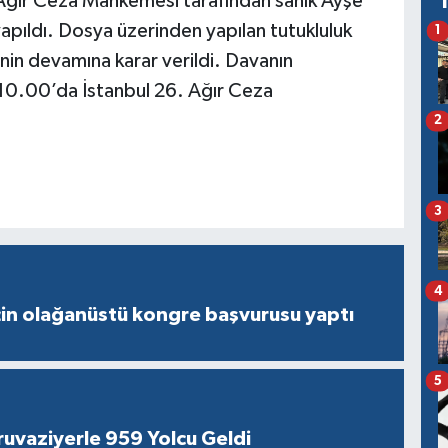
Ağır Ceza Mahkemesi tarafından sanık Ayşe
apıldı. Dosya üzerinden yapılan tutukluluk
1
inin devamına karar verildi. Davanın
 10.00’da İstanbul 26. Ağır Ceza
2
3
4
çin olağanüstü kongre başvurusu yaptı
5
ruvaziyerle 959 Yolcu Geldi