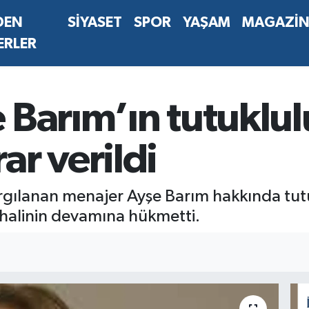
DEN
SİYASET
SPOR
YAŞAM
MAGAZİ
ERLER
Barım’ın tutuklul
r verildi
argılanan menajer Ayşe Barım hakkında tutu
halinin devamına hükmetti.