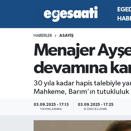
EGE
HAB
Foto Galeri
SİYASET
EGEDEN HABERLER
Hava Durumu
HABERLER
ASAYİŞ
Video
SPOR
SİYASET
Trafik Durumu
Menajer Ayşe 
Yazarlar
YAŞAM
SPOR
Süper Lig Puan Durumu ve Fikstür
devamına kara
MAGAZİN
YAŞAM
Tüm Manşetler
RESMİ REKLAMLAR
MAGAZİN
Son Dakika Haberleri
30 yıla kadar hapis talebiyle y
Mahkeme, Barım’ın tutukluluk 
RESMİ REKLAMLAR
Haber Arşivi
03.09.2025 - 17:13
03.09.2025 - 17:25
YAYINLANMA
GÜNCELLEME
Egemax TV