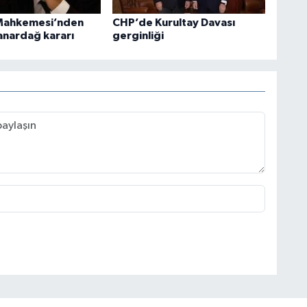
Mahkemesi’nden
CHP’de Kurultay Davası
nardağ kararı
gerginliği