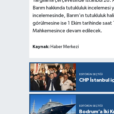
Yargılama çerçevesinde İstanbul 26. 
Barım hakkında tutukluluk incelemesi y
incelemesinde, Barım’ın tutukluluk hal
görülmesine ise 1 Ekim tarihinde saat
Mahkemesince devam edilecek.
Kaynak:
Haber Merkezi
EDITÖRÜN SEÇTIĞI
CHP İstanbul i
EDITÖRÜN SEÇTIĞI
Bodrum’a İki K