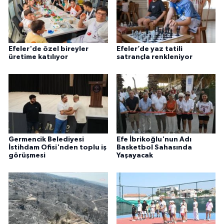
Efeler'de özel bireyler
Efeler’de yaz tatili
üretime katılıyor
satrançla renkleniyor
Germencik Belediyesi
Efe İbrikoğlu'nun Adı
İstihdam Ofisi'nden toplu iş
Basketbol Sahasında
görüşmesi
Yaşayacak