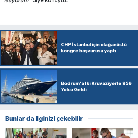
istiyorum"
diye konuştu.
CHP İstanbul için olağanüstü
kongre başvurusu yaptı
Bodrum’a İki Kruvaziyerle 959
Yolcu Geldi
Bunlar da ilginizi çekebilir