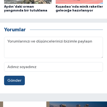
Aydın'daki orman
Kuşadası'nda minik raketler
yangınında bir tutuklama
geleceğe hazırlanıyor
Yorumlar
Gönder