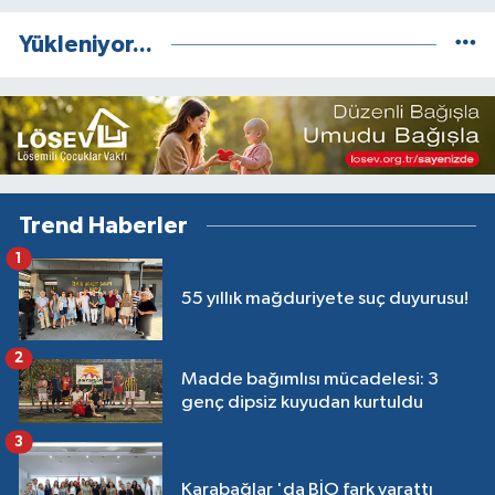
Yükleniyor...
Trend Haberler
1
55 yıllık mağduriyete suç duyurusu!
2
Madde bağımlısı mücadelesi: 3
genç dipsiz kuyudan kurtuldu
3
Karabağlar 'da BİO fark yarattı