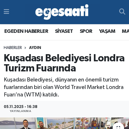
Foto Galeri
SİYASET
EGEDEN HABERLER
Hava Durumu
EGEDEN HABERLER
SİYASET
SPOR
YAŞAM
MA
Video
SPOR
SİYASET
Trafik Durumu
HABERLER
AYDIN
Yazarlar
YAŞAM
SPOR
Süper Lig Puan Durumu ve Fikstür
Kuşadası Belediyesi Londra
MAGAZİN
YAŞAM
Tüm Manşetler
Turizm Fuarında
Kuşadası Belediyesi, dünyanın en önemli turizm
RESMİ REKLAMLAR
MAGAZİN
Son Dakika Haberleri
fuarlarından biri olan World Travel Market Londra
Fuarı'na (WTM) katıldı.
RESMİ REKLAMLAR
Haber Arşivi
05.11.2025 - 16:38
Egemax TV
YAYINLANMA