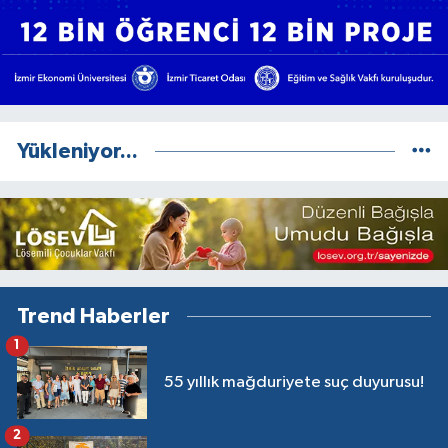
Yükleniyor...
Trend Haberler
1
55 yıllık mağduriyete suç duyurusu!
2