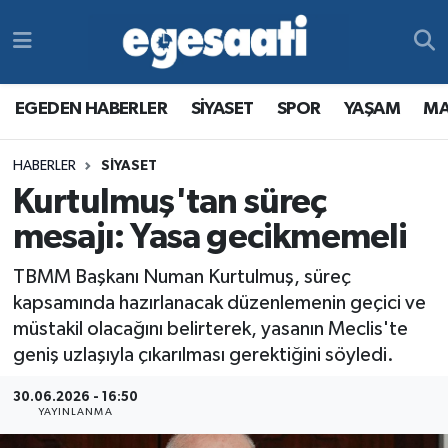
Foto Galeri
SİYASET
EGEDEN HABERLER
Hava Durumu
EGEDEN HABERLER
SİYASET
SPOR
YAŞAM
MA
Video
SPOR
SİYASET
Trafik Durumu
HABERLER
SİYASET
Yazarlar
YAŞAM
SPOR
Süper Lig Puan Durumu ve Fikstür
Kurtulmuş'tan süreç
MAGAZİN
YAŞAM
Tüm Manşetler
mesajı: Yasa gecikmemeli
TBMM Başkanı Numan Kurtulmuş, süreç
RESMİ REKLAMLAR
MAGAZİN
Son Dakika Haberleri
kapsamında hazırlanacak düzenlemenin geçici ve
müstakil olacağını belirterek, yasanın Meclis'te
RESMİ REKLAMLAR
Haber Arşivi
geniş uzlaşıyla çıkarılması gerektiğini söyledi.
Egemax TV
30.06.2026 - 16:50
YAYINLANMA