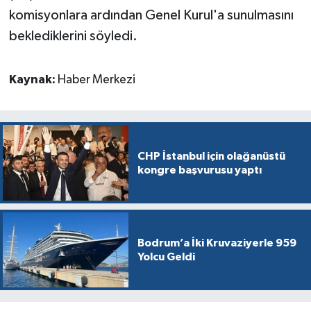
komisyonlara ardından Genel Kurul'a sunulmasını
beklediklerini söyledi.
Kaynak:
Haber Merkezi
CHP İstanbul için olağanüstü
kongre başvurusu yaptı
Bodrum’a İki Kruvaziyerle 959
Yolcu Geldi