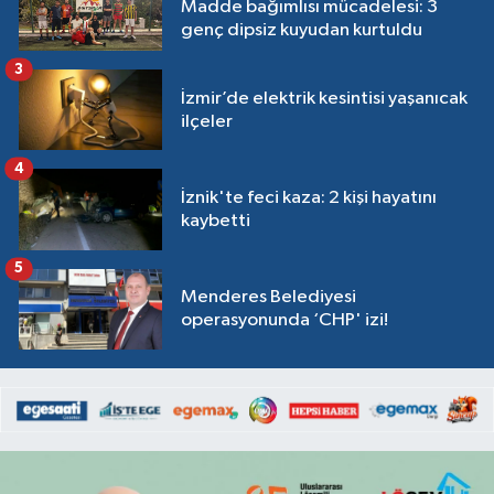
Madde bağımlısı mücadelesi: 3
genç dipsiz kuyudan kurtuldu
3
İzmir’de elektrik kesintisi yaşanıcak
ilçeler
4
İznik'te feci kaza: 2 kişi hayatını
kaybetti
5
Menderes Belediyesi
operasyonunda ‘CHP' izi!