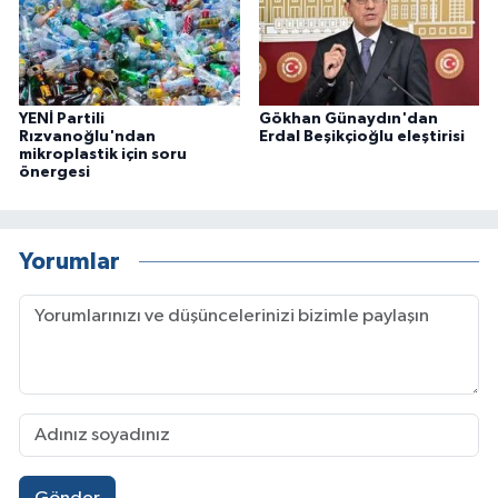
YENİ Partili
Gökhan Günaydın'dan
Rızvanoğlu'ndan
Erdal Beşikçioğlu eleştirisi
mikroplastik için soru
önergesi
Yorumlar