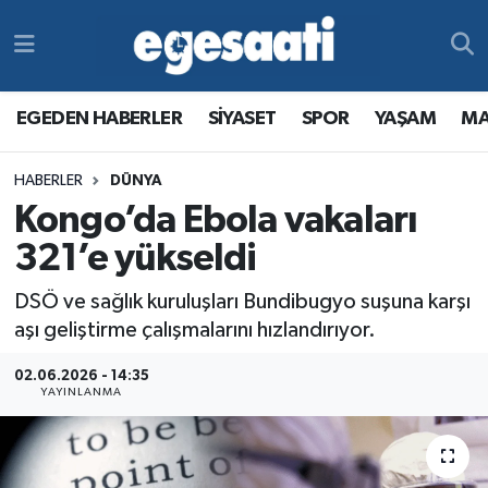
Foto Galeri
SİYASET
EGEDEN HABERLER
Hava Durumu
EGEDEN HABERLER
SİYASET
SPOR
YAŞAM
MA
Video
SPOR
SİYASET
Trafik Durumu
HABERLER
DÜNYA
Yazarlar
YAŞAM
SPOR
Süper Lig Puan Durumu ve Fikstür
Kongo’da Ebola vakaları
MAGAZİN
YAŞAM
Tüm Manşetler
321’e yükseldi
DSÖ ve sağlık kuruluşları Bundibugyo suşuna karşı
RESMİ REKLAMLAR
MAGAZİN
Son Dakika Haberleri
aşı geliştirme çalışmalarını hızlandırıyor.
RESMİ REKLAMLAR
Haber Arşivi
02.06.2026 - 14:35
YAYINLANMA
Egemax TV