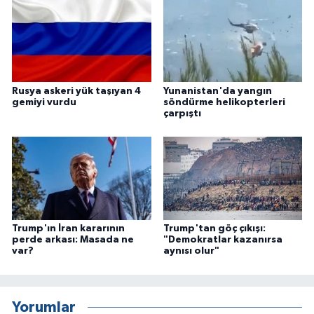
Rusya askeri yük taşıyan 4
Yunanistan'da yangın
gemiyi vurdu
söndürme helikopterleri
çarpıştı
Trump'ın İran kararının
Trump'tan göç çıkışı:
perde arkası: Masada ne
"Demokratlar kazanırsa
var?
aynısı olur"
Yorumlar