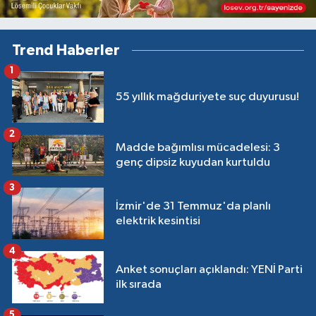
Trend Haberler
1
55 yıllık mağduriyete suç duyurusu!
2
Madde bağımlısı mücadelesi: 3
genç dipsiz kuyudan kurtuldu
3
İzmir'de 31 Temmuz'da planlı
elektrik kesintisi
4
Anket sonuçları açıklandı: YENİ Parti
ilk sırada
5