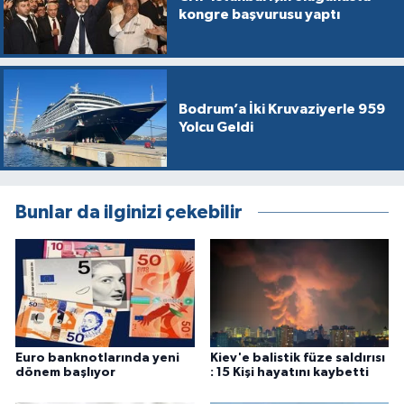
kongre başvurusu yaptı
Bodrum’a İki Kruvaziyerle 959
Yolcu Geldi
Bunlar da ilginizi çekebilir
Euro banknotlarında yeni
Kiev'e balistik füze saldırısı
dönem başlıyor
: 15 Kişi hayatını kaybetti