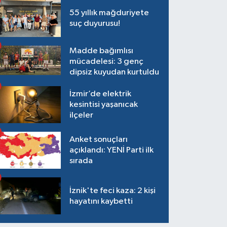
55 yıllık mağduriyete
suç duyurusu!
Madde bağımlısı
mücadelesi: 3 genç
dipsiz kuyudan kurtuldu
İzmir’de elektrik
kesintisi yaşanıcak
ilçeler
Anket sonuçları
açıklandı: YENİ Parti ilk
sırada
İznik'te feci kaza: 2 kişi
hayatını kaybetti