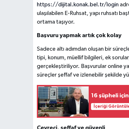
https://dijital.konak.bel.tr/login
adre
ulaşılabilen E-Ruhsat, yapı ruhsatı ba
ortama taşıyor.
Başvuru yapmak artık çok kolay
Sadece altı adımdan oluşan bir süreçl
tipi, konum, müellif bilgileri, ek sorular
gerçekleştiriliyor. Başvurular online y
süreçler şeffaf ve izlenebilir şekilde y
16 şüpheli içi
İçeriği Görüntül
Çevreci, şeffaf ve güvenli