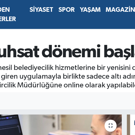
DEN
SİYASET
SPOR
YAŞAM
MAGAZİ
ERLER
uhsat dönemi başl
 nesil belediyecilik hizmetlerine bir yenisin
giren uygulamayla birlikte sadece altı adı
ircilik Müdürlüğüne online olarak yapılabi