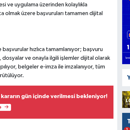
si ve uygulama üzerinden kolaylıkla
şta olmak üzere başvuruları tamamen dijital
e başvurular hızlıca tamamlanıyor; başvuru
, dosyalar ve onayla ilgili işlemler dijital olarak
apılıyor, belgeler e-imza ile imzalanıyor, tüm
ürütülüyor.
Y
n kararın gün içinde verilmesi bekleniyor!
e
1