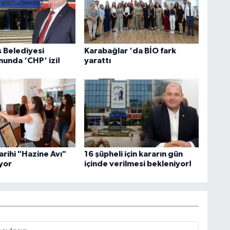
 Belediyesi
Karabağlar 'da BİO fark
unda ‘CHP' izi!
yarattı
arihi "Hazine Avı"
16 şüpheli için kararın gün
ıyor
içinde verilmesi bekleniyor!