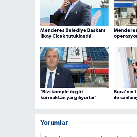
Menderes Belediye Başkanı
Menderes
İlkay Çiçek tutuklandı!
operasyon
‘Bizi komple örgüt
Buca'nın t
kurmaktan yargılıyorlar’
ile canlan
Yorumlar