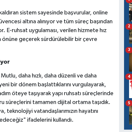
kaldıran sistem sayesinde başvurular, online
güvencesi altına alınıyor ve tüm süreç başından
2
or. E-ruhsat uygulaması, verilen hizmete hız
ın önüne geçerek sürdürülebilir bir çevre
3
iyor
 Mutlu, daha hızlı, daha düzenli ve daha
4
 yeni bir dönem başlattıklarını vurgulayarak,
 adım öteye taşıyarak yapı ruhsatı süreçlerinde
u süreçlerini tamamen dijital ortama taşıdık.
5
a, teknolojiyi vatandaşlarımızın hayatını
deceğiz" ifadelerini kullandı.