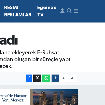
N
RESMİ
Egemax
REKLAMLAR
TV
adı
i daha ekleyerek E-Ruhsat
mdan oluşan bir süreçle yapı
lecek.
-
+
A
A