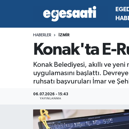
EGE
HAB
Foto Galeri
SİYASET
EGEDEN HABERLER
Hava Durumu
HABERLER
İZMİR
Video
SPOR
SİYASET
Trafik Durumu
Konak'ta E-R
Yazarlar
YAŞAM
SPOR
Süper Lig Puan Durumu ve Fikstür
Konak Belediyesi, akıllı ve yeni
MAGAZİN
YAŞAM
Tüm Manşetler
uygulamasını başlattı. Devreye 
ruhsatı başvuruları İmar ve Şeh
RESMİ REKLAMLAR
MAGAZİN
Son Dakika Haberleri
06.07.2026 - 15:43
RESMİ REKLAMLAR
Haber Arşivi
YAYINLANMA
Egemax TV