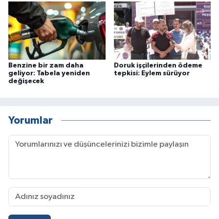
Benzine bir zam daha
Doruk işçilerinden ödeme
geliyor: Tabela yeniden
tepkisi: Eylem sürüyor
değişecek
Yorumlar