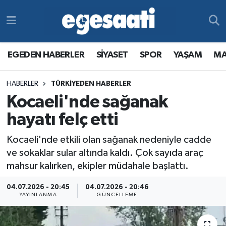
Foto Galeri
SİYASET
EGEDEN HABERLER
Hava Durumu
EGEDEN HABERLER
SİYASET
SPOR
YAŞAM
MA
Video
SPOR
SİYASET
Trafik Durumu
HABERLER
TÜRKİYEDEN HABERLER
Yazarlar
YAŞAM
SPOR
Süper Lig Puan Durumu ve Fikstür
Kocaeli'nde sağanak
MAGAZİN
YAŞAM
Tüm Manşetler
hayatı felç etti
Kocaeli'nde etkili olan sağanak nedeniyle cadde
RESMİ REKLAMLAR
MAGAZİN
Son Dakika Haberleri
ve sokaklar sular altında kaldı. Çok sayıda araç
mahsur kalırken, ekipler müdahale başlattı.
RESMİ REKLAMLAR
Haber Arşivi
04.07.2026 - 20:45
04.07.2026 - 20:46
Egemax TV
YAYINLANMA
GÜNCELLEME