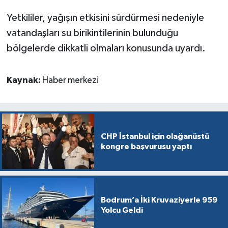
Yetkililer, yağışın etkisini sürdürmesi nedeniyle
vatandaşları su birikintilerinin bulunduğu
bölgelerde dikkatli olmaları konusunda uyardı.
Kaynak:
Haber merkezi
CHP İstanbul için olağanüstü
kongre başvurusu yaptı
Bodrum’a İki Kruvaziyerle 959
Yolcu Geldi