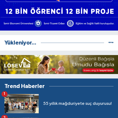
Yükleniyor...
Trend Haberler
1
55 yıllık mağduriyete suç duyurusu!
2