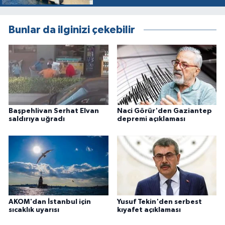
Bunlar da ilginizi çekebilir
Başpehlivan Serhat Elvan
Naci Görür'den Gaziantep
saldırıya uğradı
depremi açıklaması
AKOM'dan İstanbul için
Yusuf Tekin'den serbest
sıcaklık uyarısı
kıyafet açıklaması