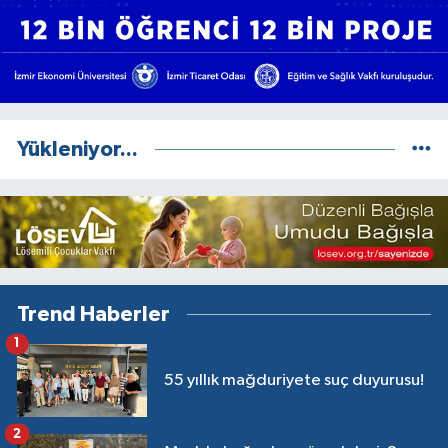
Yükleniyor...
Trend Haberler
1
55 yıllık mağduriyete suç duyurusu!
2