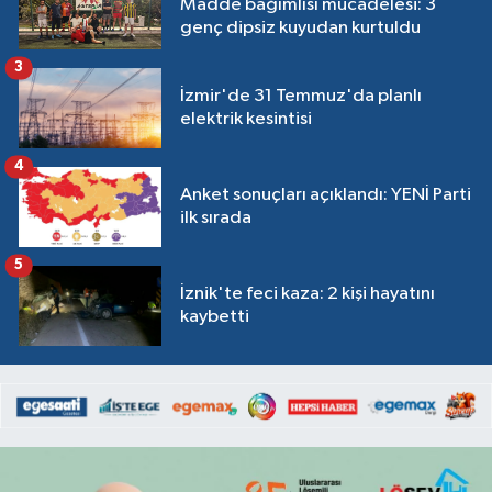
Madde bağımlısı mücadelesi: 3
genç dipsiz kuyudan kurtuldu
3
İzmir'de 31 Temmuz'da planlı
elektrik kesintisi
4
Anket sonuçları açıklandı: YENİ Parti
ilk sırada
5
İznik'te feci kaza: 2 kişi hayatını
kaybetti