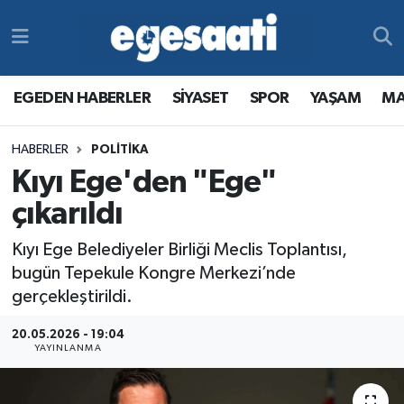
Foto Galeri
SİYASET
EGEDEN HABERLER
Hava Durumu
EGEDEN HABERLER
SİYASET
SPOR
YAŞAM
MA
Video
SPOR
SİYASET
Trafik Durumu
HABERLER
POLITIKA
Yazarlar
YAŞAM
SPOR
Süper Lig Puan Durumu ve Fikstür
Kıyı Ege'den "Ege"
MAGAZİN
YAŞAM
Tüm Manşetler
çıkarıldı
Kıyı Ege Belediyeler Birliği Meclis Toplantısı,
RESMİ REKLAMLAR
MAGAZİN
Son Dakika Haberleri
bugün Tepekule Kongre Merkezi’nde
gerçekleştirildi.
RESMİ REKLAMLAR
Haber Arşivi
20.05.2026 - 19:04
Egemax TV
YAYINLANMA