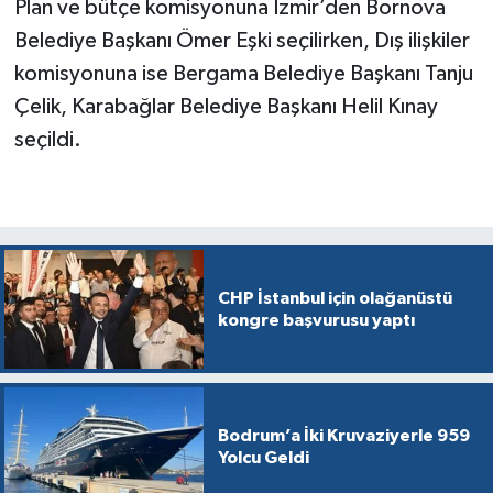
Plan ve bütçe komisyonuna İzmir’den Bornova
Belediye Başkanı Ömer Eşki seçilirken, Dış ilişkiler
komisyonuna ise Bergama Belediye Başkanı Tanju
Çelik, Karabağlar Belediye Başkanı Helil Kınay
seçildi.
CHP İstanbul için olağanüstü
kongre başvurusu yaptı
Bodrum’a İki Kruvaziyerle 959
Yolcu Geldi