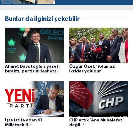
Bunlar da ilginizi çekebilir
Ahmet Davutoğlu siyaseti
Özgür Özel: 'Yolumuz
bıraktı, partisini feshetti
iktidar yoludur'
İşte istifa eden 91
CHP artık 'Ana Muhalefet'
Milletvekili..!
değil..!