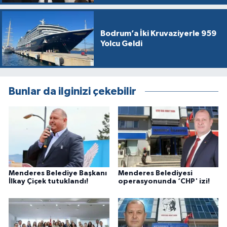
Bodrum’a İki Kruvaziyerle 959
Yolcu Geldi
Bunlar da ilginizi çekebilir
Menderes Belediye Başkanı
Menderes Belediyesi
İlkay Çiçek tutuklandı!
operasyonunda ‘CHP' izi!