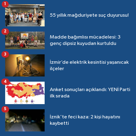
1
55 yıllık mağduriyete suç duyurusu!
2
Madde bağımlısı mücadelesi: 3
genç dipsiz kuyudan kurtuldu
3
İzmir’de elektrik kesintisi yaşanıcak
ilçeler
4
Anket sonuçları açıklandı: YENİ Parti
ilk sırada
5
İznik'te feci kaza: 2 kişi hayatını
kaybetti