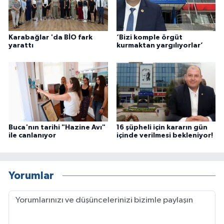
Karabağlar 'da BİO fark
‘Bizi komple örgüt
yarattı
kurmaktan yargılıyorlar’
Buca'nın tarihi "Hazine Avı"
16 şüpheli için kararın gün
ile canlanıyor
içinde verilmesi bekleniyor!
Yorumlar