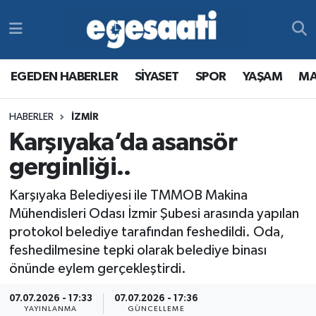
Foto Galeri
SİYASET
EGEDEN HABERLER
Hava Durumu
EGEDEN HABERLER
SİYASET
SPOR
YAŞAM
MA
Video
SPOR
SİYASET
Trafik Durumu
HABERLER
İZMİR
Yazarlar
YAŞAM
SPOR
Süper Lig Puan Durumu ve Fikstür
Karşıyaka’da asansör
MAGAZİN
YAŞAM
Tüm Manşetler
gerginliği..
Karşıyaka Belediyesi ile TMMOB Makina
RESMİ REKLAMLAR
MAGAZİN
Son Dakika Haberleri
Mühendisleri Odası İzmir Şubesi arasında yapılan
protokol belediye tarafından feshedildi. Oda,
RESMİ REKLAMLAR
Haber Arşivi
feshedilmesine tepki olarak belediye binası
önünde eylem gerçekleştirdi.
Egemax TV
07.07.2026 - 17:33
07.07.2026 - 17:36
YAYINLANMA
GÜNCELLEME