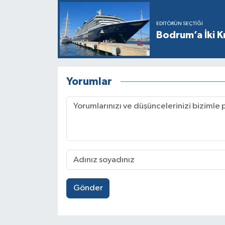
EDITÖRÜN SEÇTIĞI
Bodrum’a İki K
Yorumlar
Gönder