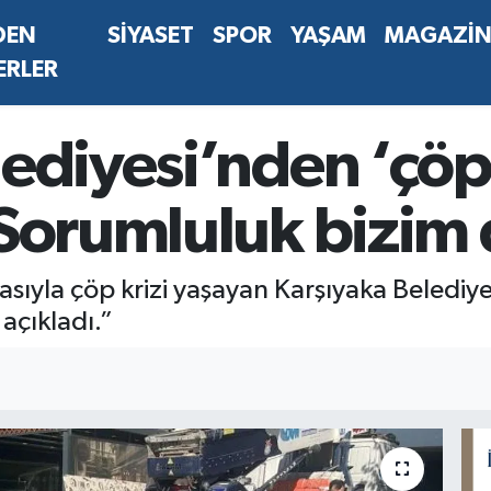
DEN
SİYASET
SPOR
YAŞAM
MAGAZİ
ERLER
ediyesi’nden ‘çöp 
“Sorumluluk bizim 
sıyla çöp krizi yaşayan Karşıyaka Belediy
açıkladı.”