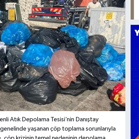
nli Atık Depolama Tesisi’nin Danıştay
t genelinde yaşanan çöp toplama sorunlarıyla
ye, çöp krizinin temel nedeninin depolama