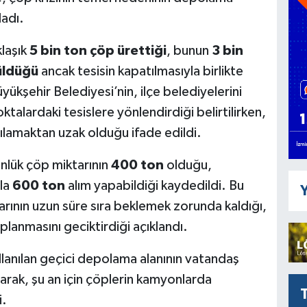
ladı.
klaşık
5 bin ton çöp ürettiği
, bunun
3 bin
üldüğü
ancak tesisin kapatılmasıyla birlikte
yükşehir Belediyesi’nin, ilçe belediyelerini
talardaki tesislere yönlendirdiği belirtilirken,
rşılamaktan uzak olduğu ifade edildi.
ünlük çöp miktarının
400 ton
olduğu,
zla
600 ton
alım yapabildiği kaydedildi. Bu
Y
rının uzun süre sıra beklemek zorunda kaldığı,
lanmasını geciktirdiği açıklandı.
llanılan geçici depolama alanının vatandaş
tarak, şu an için çöplerin kamyonlarda
i.