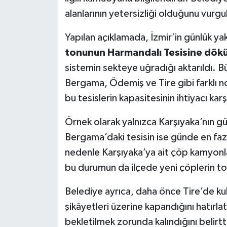
alanlarının yetersizliği olduğunu vurgu
Yapılan açıklamada, İzmir’in günlük ya
tonunun Harmandalı Tesisine dök
sistemin sekteye uğradığı aktarıldı. Bü
Bergama, Ödemiş ve Tire gibi farklı nok
bu tesislerin kapasitesinin ihtiyacı ka
Örnek olarak yalnızca Karşıyaka’nın g
Bergama’daki tesisin ise günde en fa
nedenle Karşıyaka’ya ait çöp kamyonla
bu durumun da ilçede yeni çöplerin top
Belediye ayrıca, daha önce Tire’de ku
şikâyetleri üzerine kapandığını hatırla
bekletilmek zorunda kalındığını belirtt