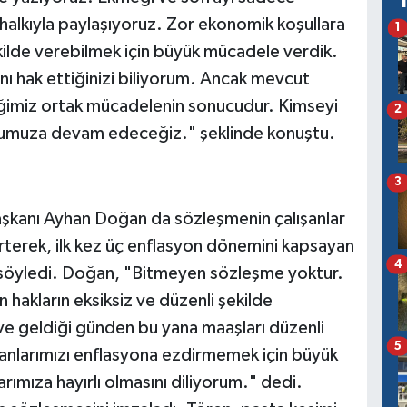
 halkıyla paylaşıyoruz. Zor ekonomik koşullara
1
ekilde verebilmek için büyük mücadele verdik.
ı hak ettiğinizi biliyorum. Ancak mevcut
iğimiz ortak mücadelenin sonucudur. Kimseyi
2
lumuza devam edeceğiz." şeklinde konuştu.
3
aşkanı Ayhan Doğan da sözleşmenin çalışanlar
irterek, ilk kez üç enflasyon dönemini kapsayan
4
nı söyledi. Doğan, "Bitmeyen sözleşme yoktur.
 hakların eksiksiz ve düzenli şekilde
ve geldiği günden bu yana maaşları düzenli
5
anlarımızı enflasyona ezdirmemek için büyük
ımıza hayırlı olmasını diliyorum." dedi.