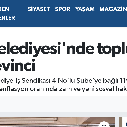
DEN
SİYASET
SPOR
YAŞAM
MAGAZİ
ERLER
lediyesi'nde toplu
vinci
iye-İş Sendikası 4 No'lu Şube'ye bağlı 11
 enflasyon oranında zam ve yeni sosyal hakla