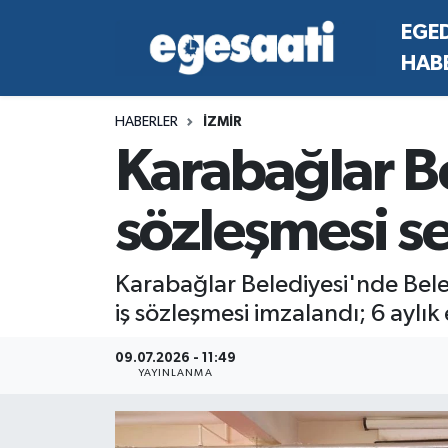
EGE
HAB
Foto Galeri
SİYASET
EGEDEN HABERLER
Hava Durumu
HABERLER
İZMİR
Video
SPOR
SİYASET
Trafik Durumu
Karabağlar Be
Yazarlar
YAŞAM
SPOR
Süper Lig Puan Durumu ve Fikstür
sözleşmesi se
MAGAZİN
YAŞAM
Tüm Manşetler
RESMİ REKLAMLAR
MAGAZİN
Son Dakika Haberleri
Karabağlar Belediyesi'nde Beled
iş sözleşmesi imzalandı; 6 aylık
RESMİ REKLAMLAR
Haber Arşivi
09.07.2026 - 11:49
YAYINLANMA
Egemax TV