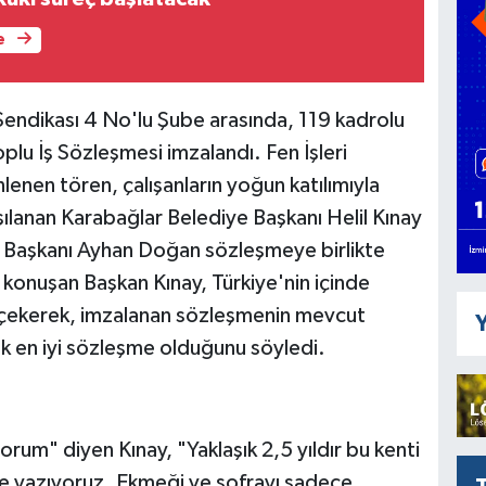
e
 Sendikası 4 No'lu Şube arasında, 119 kadrolu
u İş Sözleşmesi imzalandı. Fen İşleri
nen tören, çalışanların yoğun katılımıyla
rşılanan Karabağlar Belediye Başkanı Helil Kınay
e Başkanı Ayhan Doğan sözleşmeye birlikte
 konuşan Başkan Kınay, Türkiye'nin içinde
 çekerek, imzalanan sözleşmenin mevcut
Y
k en iyi sözleşme olduğunu söyledi.
orum" diyen Kınay, "Yaklaşık 2,5 yıldır bu kenti
ikte yazıyoruz. Ekmeği ve sofrayı sadece