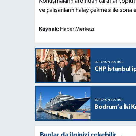
Konuşmaların ardından taraflar toplu i
ve çalışanların halay çekmesi ile sona e
Kaynak:
Haber Merkezi
EDITÖRÜN SEÇTIĞI
CHP İstanbul i
EDITÖRÜN SEÇTIĞI
Bodrum’a İki K
Bunlar da ilginizi çekebilir