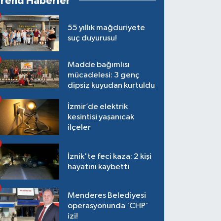
Trend Haberler
55 yıllık mağduriyete
suç duyurusu!
Madde bağımlısı
mücadelesi: 3 genç
dipsiz kuyudan kurtuldu
İzmir’de elektrik
kesintisi yaşanıcak
ilçeler
İznik'te feci kaza: 2 kişi
hayatını kaybetti
Menderes Belediyesi
operasyonunda ‘CHP'
izi!