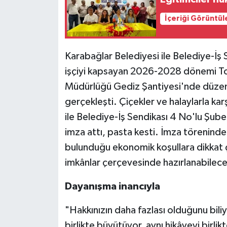
İçeriği Görüntül
Karabağlar Belediyesi ile Belediye-İş
işçiyi kapsayan 2026-2028 dönemi Topl
Müdürlüğü Gediz Şantiyesi'nde düzenle
gerçekleşti. Çiçekler ve halaylarla ka
ile Belediye-İş Sendikası 4 No'lu Şub
imza attı, pasta kesti. İmza töreninde
bulunduğu ekonomik koşullara dikkat
imkânlar çerçevesinde hazırlanabilece
Dayanışma inancıyla
"Hakkınızın daha fazlası olduğunu biliy
birlikte büyütüyor, aynı hikâyeyi birl