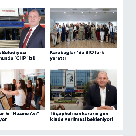
 Belediyesi
Karabağlar 'da BİO fark
unda ‘CHP' izi!
yarattı
arihi "Hazine Avı"
16 şüpheli için kararın gün
ıyor
içinde verilmesi bekleniyor!