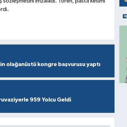
ş sözleşmesini imzaladı. Tören, pasta kesimi
rdi.
çin olağanüstü kongre başvurusu yaptı
ruvaziyerle 959 Yolcu Geldi