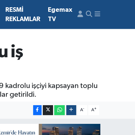
N
RESMİ
Egemax
REKLAMLAR
TV
 iş
9 kadrolu işçiyi kapsayan toplu
r getirildi.
-
+
A
A