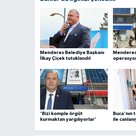
Menderes Belediye Başkanı
Menderes
İlkay Çiçek tutuklandı!
operasyon
‘Bizi komple örgüt
Buca'nın t
kurmaktan yargılıyorlar’
ile canlan