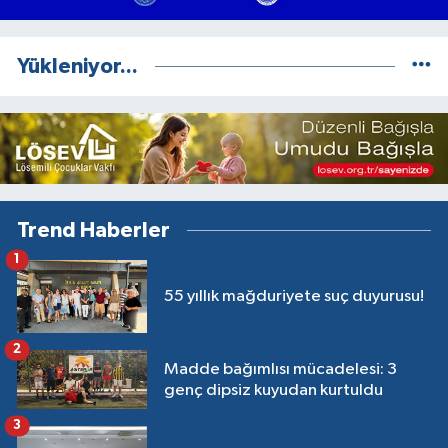
Yükleniyor...
Trend Haberler
1
55 yıllık mağduriyete suç duyurusu!
2
Madde bağımlısı mücadelesi: 3
genç dipsiz kuyudan kurtuldu
3