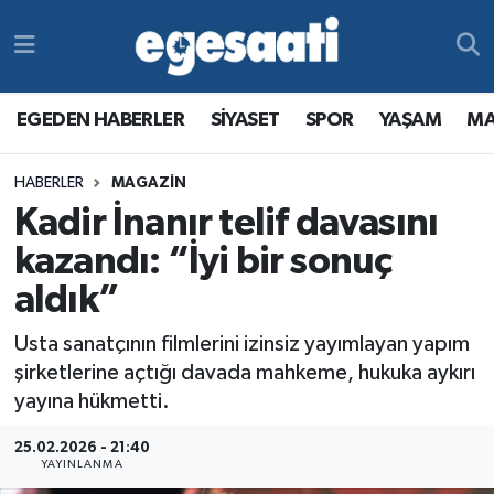
Foto Galeri
SİYASET
EGEDEN HABERLER
Hava Durumu
EGEDEN HABERLER
SİYASET
SPOR
YAŞAM
MA
Video
SPOR
SİYASET
Trafik Durumu
HABERLER
MAGAZİN
Yazarlar
YAŞAM
SPOR
Süper Lig Puan Durumu ve Fikstür
Kadir İnanır telif davasını
MAGAZİN
YAŞAM
Tüm Manşetler
kazandı: “İyi bir sonuç
aldık”
RESMİ REKLAMLAR
MAGAZİN
Son Dakika Haberleri
Usta sanatçının filmlerini izinsiz yayımlayan yapım
RESMİ REKLAMLAR
Haber Arşivi
şirketlerine açtığı davada mahkeme, hukuka aykırı
yayına hükmetti.
Egemax TV
25.02.2026 - 21:40
YAYINLANMA