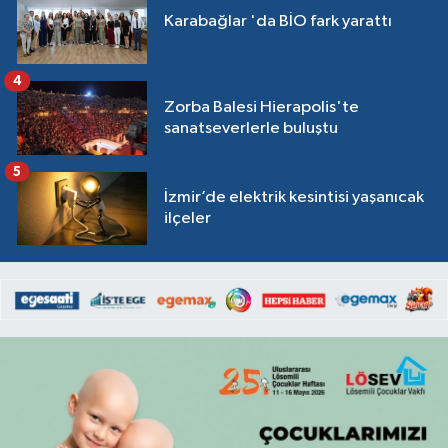
Karabağlar 'da BİO fark yarattı
4
Zorba Balesi Hierapolis'te
sanatseverlerle buluştu
5
İzmir’de elektrik kesintisi yaşanıcak
ilçeler