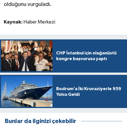
olduğunu vurguladı.
Kaynak:
Haber Merkezi
CHP İstanbul için olağanüstü
kongre başvurusu yaptı
Bodrum’a İki Kruvaziyerle 959
Yolcu Geldi
Bunlar da ilginizi çekebilir