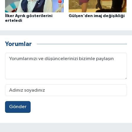
İlker Ayrık gösterilerini
Gülşen'den imaj değişikliği
erteledi
Yorumlar
Gönder