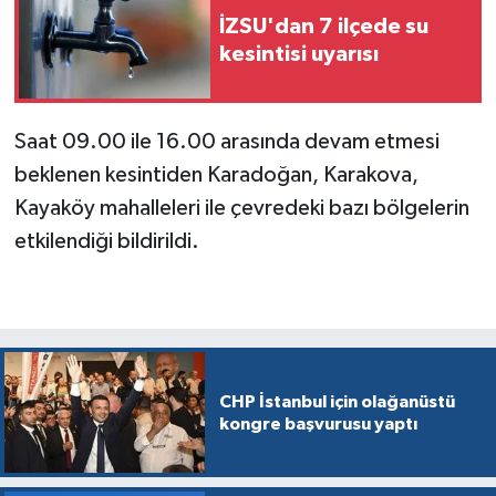
İZSU'dan 7 ilçede su
kesintisi uyarısı
Saat 09.00 ile 16.00 arasında devam etmesi
beklenen kesintiden Karadoğan, Karakova,
Kayaköy mahalleleri ile çevredeki bazı bölgelerin
etkilendiği bildirildi.
CHP İstanbul için olağanüstü
kongre başvurusu yaptı