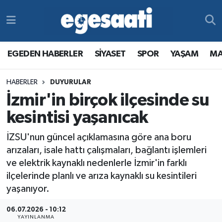
Foto Galeri
SİYASET
EGEDEN HABERLER
Hava Durumu
EGEDEN HABERLER
SİYASET
SPOR
YAŞAM
MA
Video
SPOR
SİYASET
Trafik Durumu
HABERLER
DUYURULAR
Yazarlar
YAŞAM
SPOR
Süper Lig Puan Durumu ve Fikstür
İzmir'in birçok ilçesinde su
MAGAZİN
YAŞAM
Tüm Manşetler
kesintisi yaşanıcak
İZSU'nun güncel açıklamasına göre ana boru
RESMİ REKLAMLAR
MAGAZİN
Son Dakika Haberleri
arızaları, isale hattı çalışmaları, bağlantı işlemleri
ve elektrik kaynaklı nedenlerle İzmir'in farklı
RESMİ REKLAMLAR
Haber Arşivi
ilçelerinde planlı ve arıza kaynaklı su kesintileri
yaşanıyor.
Egemax TV
06.07.2026 - 10:12
YAYINLANMA