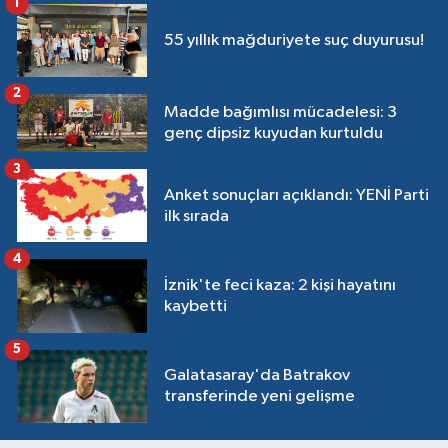
1
55 yıllık mağduriyete suç duyurusu!
2
Madde bağımlısı mücadelesi: 3
genç dipsiz kuyudan kurtuldu
3
Anket sonuçları açıklandı: YENİ Parti
ilk sırada
4
İznik'te feci kaza: 2 kişi hayatını
kaybetti
5
Galatasaray'da Batrakov
transferinde yeni gelişme