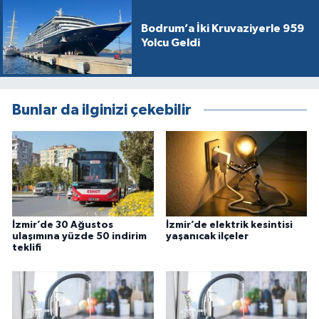
Bodrum’a İki Kruvaziyerle 959
Yolcu Geldi
Bunlar da ilginizi çekebilir
İzmir’de 30 Ağustos
İzmir’de elektrik kesintisi
ulaşımına yüzde 50 indirim
yaşanıcak ilçeler
teklifi