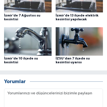
İzmir’de 7 Ağustos su
İzmir’de 13 ilçede elektrik
kesintisi
kesintisi yapılacak
İzmir’de 10 ilçede su
İZSU'dan 7 ilçede su
kesintisi
kesintisi uyarısı
Yorumlar