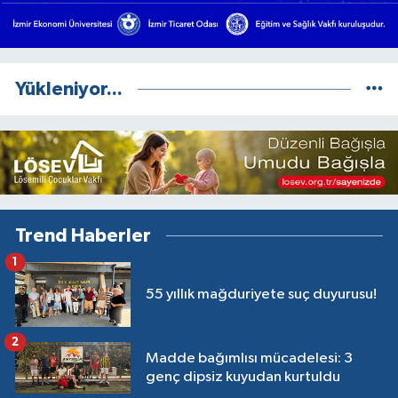
Yükleniyor...
Trend Haberler
1
55 yıllık mağduriyete suç duyurusu!
2
Madde bağımlısı mücadelesi: 3
genç dipsiz kuyudan kurtuldu