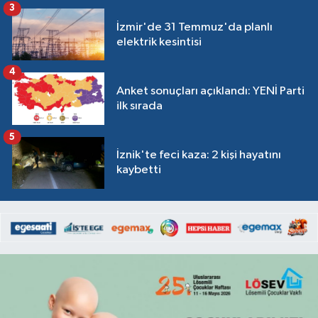
3
İzmir'de 31 Temmuz'da planlı
elektrik kesintisi
4
Anket sonuçları açıklandı: YENİ Parti
ilk sırada
5
İznik'te feci kaza: 2 kişi hayatını
kaybetti