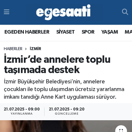
Foto Galeri
SİYASET
EGEDEN HABERLER
Hava Durumu
EGEDEN HABERLER
SİYASET
SPOR
YAŞAM
MA
Video
SPOR
SİYASET
Trafik Durumu
HABERLER
İZMİR
Yazarlar
YAŞAM
SPOR
Süper Lig Puan Durumu ve Fikstür
İzmir’de annelere toplu
MAGAZİN
YAŞAM
Tüm Manşetler
taşımada destek
İzmir Büyükşehir Belediyesi’nin, annelere
RESMİ REKLAMLAR
MAGAZİN
Son Dakika Haberleri
çocukları ile toplu ulaşımdan ücretsiz yararlanma
imkanı tanıdığı Anne Kart uygulaması sürüyor.
RESMİ REKLAMLAR
Haber Arşivi
21.07.2025 - 09:00
21.07.2025 - 09:20
Egemax TV
YAYINLANMA
GÜNCELLEME