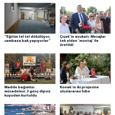
“Eğitim tel tel dökülüyor,
Çiçek’in avukatı: Mesajlar
cambaza bak yapıyorlar”
tek elden 'montaj' ile
üretildi
Madde bağımlısı
Konak'ın iki projesine
mücadelesi: 3 genç dipsiz
uluslararası hibe
kuyudan kurtuldu