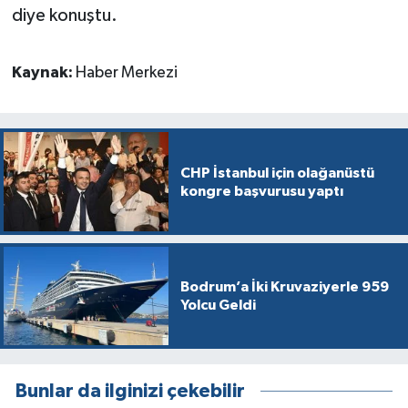
diye konuştu.
Kaynak:
Haber Merkezi
CHP İstanbul için olağanüstü
kongre başvurusu yaptı
Bodrum’a İki Kruvaziyerle 959
Yolcu Geldi
Bunlar da ilginizi çekebilir