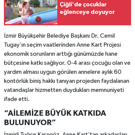
Çiğli'de çocuklar
eğlenceye doyuyor
İzmir Büyükşehir Belediye Başkanı Dr. Cemil
Tugay’ın seçim vaatlerinden Anne Kart Projesi
ekonomik sorunların arttığı günümüzde hane
bütçesine katkı sağlıyor. 0-4 arası çocuğu olan ve
yardım alması uygun görülen annelere aylık 60
kontörlük biniş hakkı tanıyan projeden faydalanan
vatandaşlar hizmetten duydukları memnuniyeti
ifade etti.
“AİLEMİZE BÜYÜK KATKIDA
BULUNUYOR”
İzmirli Tuğçe Karagöz, Anne Kart’tan arkadaşları