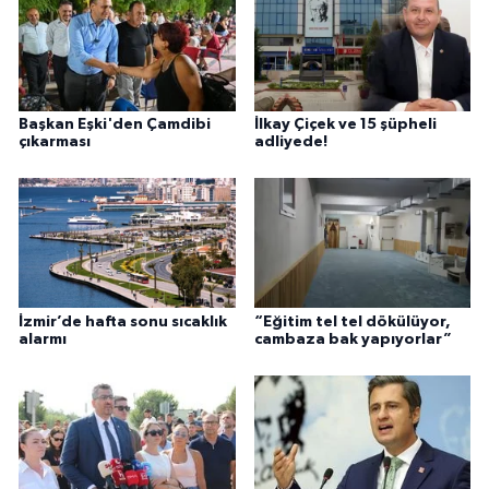
Başkan Eşki'den Çamdibi
İlkay Çiçek ve 15 şüpheli
çıkarması
adliyede!
İzmir’de hafta sonu sıcaklık
“Eğitim tel tel dökülüyor,
alarmı
cambaza bak yapıyorlar”