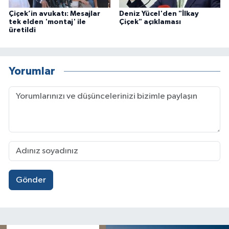
Çiçek’in avukatı: Mesajlar
Deniz Yücel'den "İlkay
tek elden 'montaj' ile
Çiçek" açıklaması
üretildi
Yorumlar
Gönder