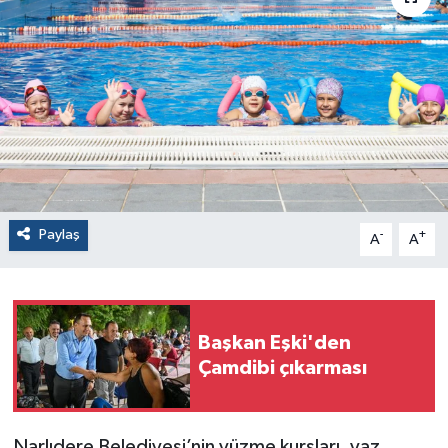
Paylaş
-
+
A
A
Başkan Eşki'den
Çamdibi çıkarması
Narlıdere Belediyesi’nin yüzme kursları, yaz