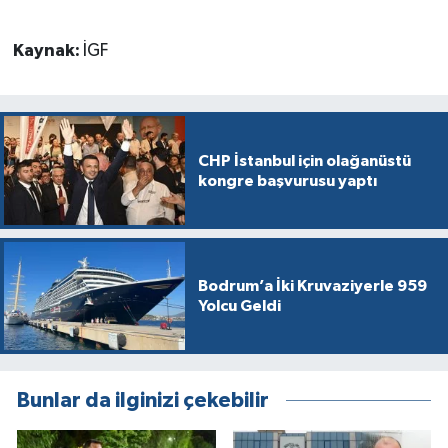
Kaynak:
İGF
CHP İstanbul için olağanüstü
kongre başvurusu yaptı
Bodrum’a İki Kruvaziyerle 959
Yolcu Geldi
Bunlar da ilginizi çekebilir