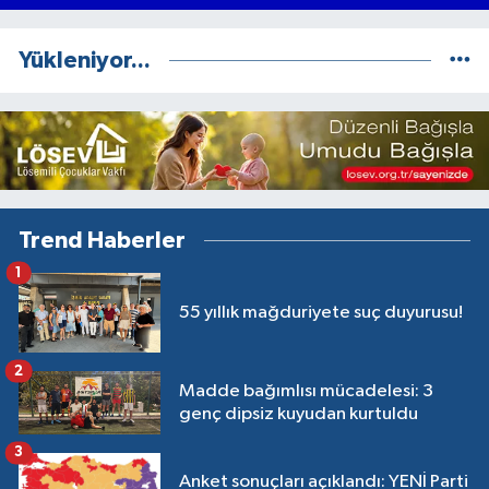
Yükleniyor...
Trend Haberler
1
55 yıllık mağduriyete suç duyurusu!
2
Madde bağımlısı mücadelesi: 3
genç dipsiz kuyudan kurtuldu
3
Anket sonuçları açıklandı: YENİ Parti