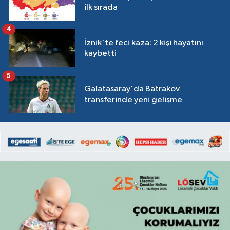
ilk sırada
4
İznik'te feci kaza: 2 kişi hayatını
kaybetti
5
Galatasaray'da Batrakov
transferinde yeni gelişme