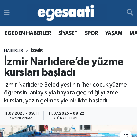
Foto Galeri
SİYASET
EGEDEN HABERLER
Hava Durumu
EGEDEN HABERLER
SİYASET
SPOR
YAŞAM
MA
Video
SPOR
SİYASET
Trafik Durumu
HABERLER
İZMİR
Yazarlar
YAŞAM
SPOR
Süper Lig Puan Durumu ve Fikstür
İzmir Narlıdere’de yüzme
MAGAZİN
YAŞAM
Tüm Manşetler
kursları başladı
İzmir Narlıdere Belediyesi’nin ‘her çocuk yüzme
RESMİ REKLAMLAR
MAGAZİN
Son Dakika Haberleri
öğrensin’ anlayışıyla hayata geçirdiği yüzme
kursları, yazın gelmesiyle birlikte başladı.
RESMİ REKLAMLAR
Haber Arşivi
11.07.2025 - 09:11
11.07.2025 - 09:22
Egemax TV
YAYINLANMA
GÜNCELLEME