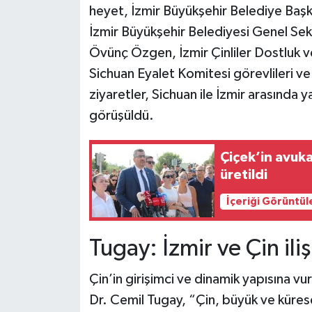
heyet, İzmir Büyükşehir Belediye Başka
İzmir Büyükşehir Belediyesi Genel Sekr
Övünç Özgen, İzmir Çinliler Dostluk 
Sichuan Eyalet Komitesi görevlileri ve 
ziyaretler, Sichuan ile İzmir arasında ya
görüşüldü.
Çiçek’in avuka
üretildi
İçeriği Görüntül
Tugay: İzmir ve Çin ili
Çin’in girişimci ve dinamik yapısına v
Dr. Cemil Tugay, “Çin, büyük ve küresel