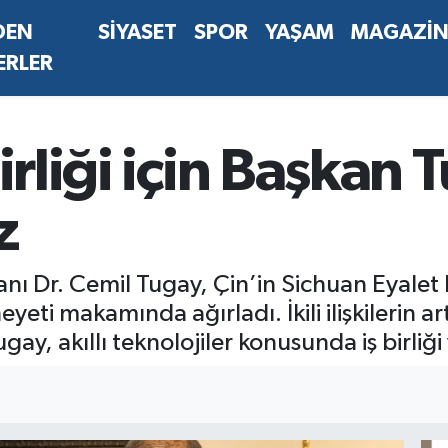
DEN
SİYASET
SPOR
YAŞAM
MAGAZİ
ERLER
birliği için Başkan
z
anı Dr. Cemil Tugay, Çin’in Sichuan Eyalet
ti makamında ağırladı. İkili ilişkilerin ar
, akıllı teknolojiler konusunda iş birliği y