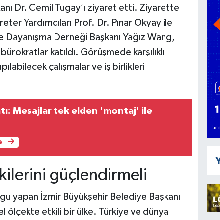
nı Dr. Cemil Tugay’ı ziyaret etti. Ziyarette
eter Yardımcıları Prof. Dr. Pınar Okyay ile
ve Dayanışma Derneği Başkanı Yağız Wang,
bürokratlar katıldı. Görüşmede karşılıklı
pılabilecek çalışmalar ve iş birlikleri
tı: Mesajlar tek elden 'montaj' ile
e
Y
şkilerini güçlendirmeli
urgu yapan İzmir Büyükşehir Belediye Başkanı
 ölçekte etkili bir ülke. Türkiye ve dünya