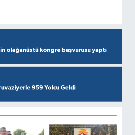
çin olağanüstü kongre başvurusu yaptı
ruvaziyerle 959 Yolcu Geldi