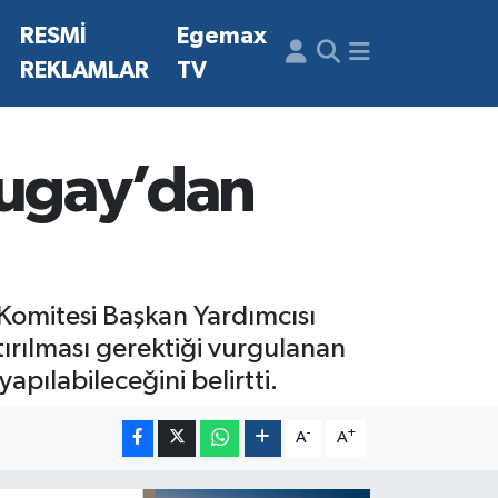
N
RESMİ
Egemax
REKLAMLAR
TV
 Tugay’dan
 Komitesi Başkan Yardımcısı
tırılması gerektiği vurgulanan
apılabileceğini belirtti.
-
+
A
A