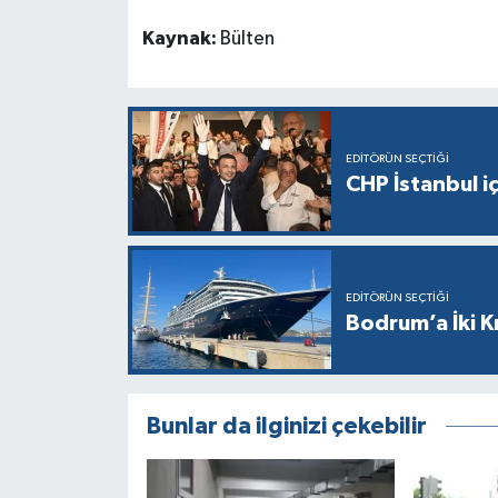
Kaynak:
Bülten
EDITÖRÜN SEÇTIĞI
CHP İstanbul i
EDITÖRÜN SEÇTIĞI
Bodrum’a İki K
Bunlar da ilginizi çekebilir