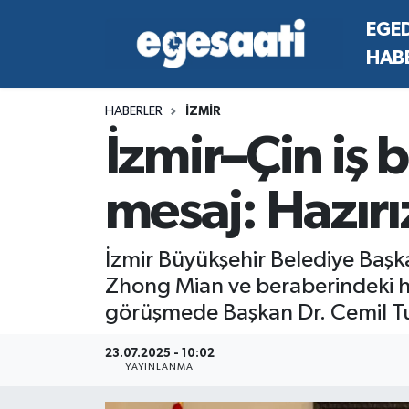
EGE
HAB
Foto Galeri
SİYASET
EGEDEN HABERLER
Hava Durumu
HABERLER
İZMİR
Video
SPOR
SİYASET
Trafik Durumu
İzmir–Çin iş 
Yazarlar
YAŞAM
SPOR
Süper Lig Puan Durumu ve Fikstür
mesaj: Hazırı
MAGAZİN
YAŞAM
Tüm Manşetler
RESMİ REKLAMLAR
MAGAZİN
Son Dakika Haberleri
İzmir Büyükşehir Belediye Başk
Zhong Mian ve beraberindeki heye
RESMİ REKLAMLAR
Haber Arşivi
görüşmede Başkan Dr. Cemil Tugay
Egemax TV
23.07.2025 - 10:02
YAYINLANMA