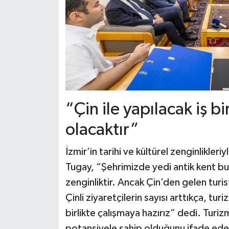
“Çin ile yapılacak iş bir
olacaktır”
İzmir’in tarihi ve kültürel zenginlikler
Tugay, “Şehrimizde yedi antik kent bu
zenginliktir. Ancak Çin’den gelen turist
Çinli ziyaretçilerin sayısı arttıkça, tu
birlikte çalışmaya hazırız” dedi. Turizm
potansiyele sahip olduğunu ifade eden