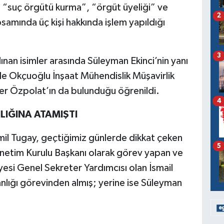
“suç örgütü kurma”, “örgüt üyeliği” ve
2
psamında üç kişi hakkında işlem yapıldığı
3
nan isimler arasında Süleyman Ekinci’nin yanı
n ile Okçuoğlu İnşaat Mühendislik Müşavirlik
fer Özpolat’ın da bulunduğu öğrenildi.
4
IĞINA ATAMIŞTI
mil Tugay, geçtiğimiz günlerde dikkat çeken
5
Yönetim Kurulu Başkanı olarak görev yapan ve
esi Genel Sekreter Yardımcısı olan İsmail
lığı görevinden almış; yerine ise Süleyman