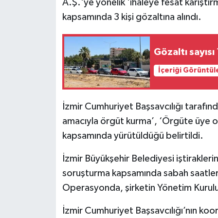
A.Ş.'ye yönelik 'ihaleye fesat karışt
kapsamında 3 kişi gözaltına alındı.
Gözaltı sayısı
İçeriği Görüntül
İzmir Cumhuriyet Başsavcılığı tarafın
amacıyla örgüt kurma’, ‘Örgüte üye ol
kapsamında yürütüldüğü belirtildi.
İzmir Büyükşehir Belediyesi iştirakler
soruşturma kapsamında sabah saatleri
Operasyonda, şirketin Yönetim Kurulu 
İzmir Cumhuriyet Başsavcılığı’nın koo