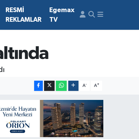
N
RESMİ
Egemax
REKLAMLAR
TV
altında
dı
-
+
A
A