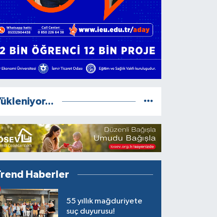
ükleniyor...
Trend Haberler
55 yıllık mağduriyete
suç duyurusu!