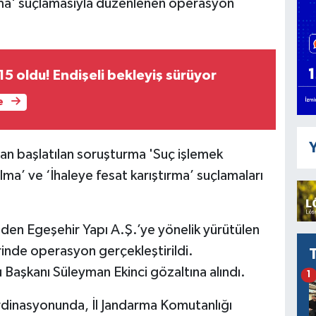
ırma' suçlamasıyla düzenlenen operasyon
 15 oldu! Endişeli bekleyiş sürüyor
e
Y
dan başlatılan soruşturma 'Suç işlemek
ma’ ve ‘İhaleye fesat karıştırma’ suçlamaları
inden Egeşehir Yapı A.Ş.’ye yönelik yürütülen
nde operasyon gerçekleştirildi.
Başkanı Süleyman Ekinci gözaltına alındı.
1
rdinasyonunda, İl Jandarma Komutanlığı