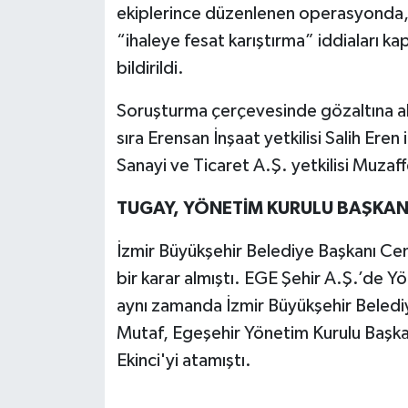
ekiplerince düzenlenen operasyonda, 
“ihaleye fesat karıştırma” iddiaları ka
bildirildi.
Soruşturma çerçevesinde gözaltına alı
sıra Erensan İnşaat yetkilisi Salih Ere
Sanayi ve Ticaret A.Ş. yetkilisi Muzaf
TUGAY, YÖNETİM KURULU BAŞKANL
İzmir Büyükşehir Belediye Başkanı Ce
bir karar almıştı. EGE Şehir A.Ş.’de 
aynı zamanda İzmir Büyükşehir Belediy
Mutaf, Egeşehir Yönetim Kurulu Başkan
Ekinci'yi atamıştı.