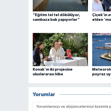
“Eğitim tel tel dökülüyor,
Çiçek’in a
cambaza bak yapıyorlar”
elden 'mon
Konak'ın iki projesine
Meteorolo
uluslararası hibe
poyraz uy
Yorumlar