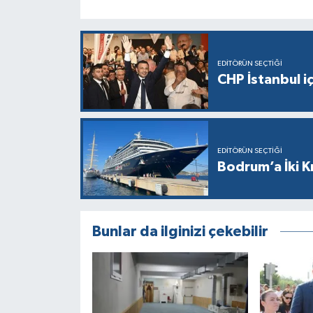
EDITÖRÜN SEÇTIĞI
CHP İstanbul i
EDITÖRÜN SEÇTIĞI
Bodrum’a İki K
Bunlar da ilginizi çekebilir