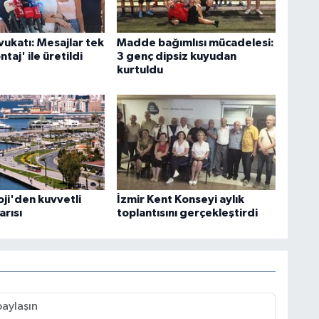
vukatı: Mesajlar tek
Madde bağımlısı mücadelesi:
taj' ile üretildi
3 genç dipsiz kuyudan
kurtuldu
ji'den kuvvetli
İzmir Kent Konseyi aylık
arısı
toplantısını gerçekleştirdi