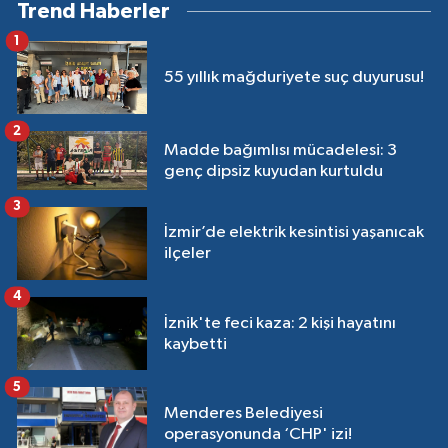
Trend Haberler
1
55 yıllık mağduriyete suç duyurusu!
2
Madde bağımlısı mücadelesi: 3
genç dipsiz kuyudan kurtuldu
3
İzmir’de elektrik kesintisi yaşanıcak
ilçeler
4
İznik'te feci kaza: 2 kişi hayatını
kaybetti
5
Menderes Belediyesi
operasyonunda ‘CHP' izi!