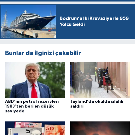
Bodrum’a İki Kruvaziyerle 959
Yolcu Geldi
Bunlar da ilginizi çekebilir
ABD'nin petrol rezervleri
Tayland’da okulda silahlı
1983'ten beri en düşük
saldırı
seviyede