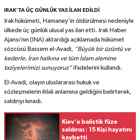
IRAK'TA ÜÇ GÜNLÜK YAS İLAN EDİLDİ
Irak hükümeti, Hamaney’in öldürülmesi nedeniyle
ülkede üç günlük ulusal yas ilan etti. Irak Haber
Ajansı’nın (INA) aktardığı açıklamada hükümet
sözcüsü Bassem el-Avadi,
“Büyük bir üzüntü ve
kederle, İran halkına ve tüm İslam alemine
taziyelerimizi sunuyoruz”
ifadelerini kullandı.
El-Avadi, olayın uluslararası hukuk ve
sözleşmelerin ihlali anlamına geldiğini belirterek,
saldırıyı kınadı.
Kiev'e balistik füze
saldırısı : 15 Kişi hayatını
kaybetti