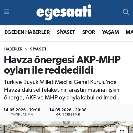
Foto Galeri
SİYASET
EGEDEN HABERLER
Hava Durumu
EGEDEN HABERLER
SİYASET
SPOR
YAŞAM
MA
Video
SPOR
SİYASET
Trafik Durumu
HABERLER
SİYASET
Yazarlar
YAŞAM
SPOR
Süper Lig Puan Durumu ve Fikstür
Havza önergesi AKP-MHP
MAGAZİN
YAŞAM
Tüm Manşetler
oyları ile reddedildi
Türkiye Büyük Millet Meclisi Genel Kurulu’nda
RESMİ REKLAMLAR
MAGAZİN
Son Dakika Haberleri
Havza’daki sel felaketinin araştırılmasına ilişkin
önerge, AKP ve MHP oylarıyla kabul edilmedi.
RESMİ REKLAMLAR
Haber Arşivi
14.05.2026 - 19:08
14.05.2026 - 20:08
Egemax TV
YAYINLANMA
GÜNCELLEME