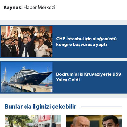
Kaynak:
Haber Merkezi
CHP İstanbul için olağanüstü
kongre başvurusu yaptı
Bodrum’a İki Kruvaziyerle 959
Yolcu Geldi
Bunlar da ilginizi çekebilir