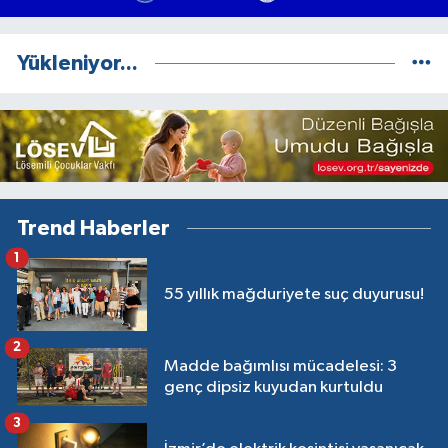
Yükleniyor...
Trend Haberler
1
55 yıllık mağduriyete suç duyurusu!
2
Madde bağımlısı mücadelesi: 3
genç dipsiz kuyudan kurtuldu
3