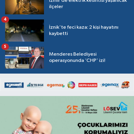
İzmir’de elektrik kesintisi yaşanıcak
ilçeler
4
İznik'te feci kaza: 2 kişi hayatını
kaybetti
5
Menderes Belediyesi
operasyonunda ‘CHP' izi!