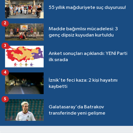
55 yıllık mağduriyete suç duyurusu!
2
Madde bağımlısı mücadelesi: 3
genç dipsiz kuyudan kurtuldu
3
Anket sonuçları açıklandı: YENİ Parti
ilk sırada
4
İznik'te feci kaza: 2 kişi hayatını
kaybetti
5
Galatasaray'da Batrakov
transferinde yeni gelişme