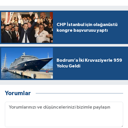
CHP İstanbul için olağanüstü
kongre başvurusu yaptı
Bodrum’a İki Kruvaziyerle 959
Yolcu Geldi
Yorumlar