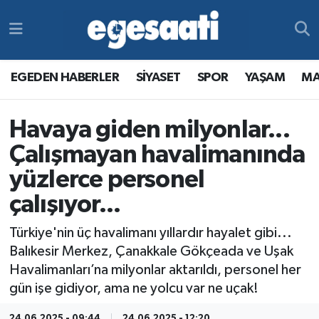
Foto Galeri
SİYASET
EGEDEN HABERLER
Hava Durumu
EGEDEN HABERLER
SİYASET
SPOR
YAŞAM
MA
Video
SPOR
SİYASET
Trafik Durumu
Havaya giden milyonlar...
Yazarlar
YAŞAM
SPOR
Süper Lig Puan Durumu ve Fikstür
Çalışmayan havalimanında
MAGAZİN
YAŞAM
Tüm Manşetler
yüzlerce personel
çalışıyor...
RESMİ REKLAMLAR
MAGAZİN
Son Dakika Haberleri
Türkiye'nin üç havalimanı yıllardır hayalet gibi...
RESMİ REKLAMLAR
Haber Arşivi
Balıkesir Merkez, Çanakkale Gökçeada ve Uşak
Havalimanları’na milyonlar aktarıldı, personel her
Egemax TV
gün işe gidiyor, ama ne yolcu var ne uçak!
24.06.2025 - 09:44
24.06.2025 - 12:20