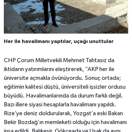
Her ile havalimanı yaptılar, uçağı unuttular
CHP Çorum Milletvekili Mehmet Tahtasız da
iktidarın yatırımlarını eleştirerek, “AKP her ile
üniversite açmakla övünüyordu. Sonuç ortada;
eğitimin kalitesi düştü, üniversiteli işsizler ordusu
büyüdü. Havalimanlarında da durum farklı değil.
Bazı illere siyasi hesaplarla havalimanı yapıldı.
Rize’ye deniz doldurularak, Yozgat’a eski Bakan
Bekir Bozdağ’ın memleketi olduğu için havalimanı
inşa edildi. Balıkesir, Gökçeada ve Uşak da aynı