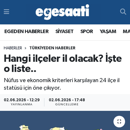
Foto Galeri
SİYASET
EGEDEN HABERLER
Hava Durumu
EGEDEN HABERLER
SİYASET
SPOR
YAŞAM
MA
Video
SPOR
SİYASET
Trafik Durumu
HABERLER
TÜRKİYEDEN HABERLER
Yazarlar
YAŞAM
SPOR
Süper Lig Puan Durumu ve Fikstür
Hangi ilçeler il olacak? İşte
MAGAZİN
YAŞAM
Tüm Manşetler
o liste..
Nüfus ve ekonomik kriterleri karşılayan 24 ilçe il
RESMİ REKLAMLAR
MAGAZİN
Son Dakika Haberleri
statüsü için öne çıkıyor.
RESMİ REKLAMLAR
Haber Arşivi
02.06.2026 - 12:29
02.06.2026 - 17:48
YAYINLANMA
GÜNCELLEME
Egemax TV