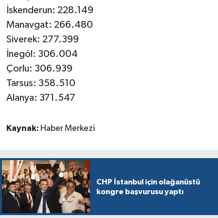
İskenderun: 228.149
Manavgat: 266.480
Siverek: 277.399
İnegöl: 306.004
Çorlu: 306.939
Tarsus: 358.510
Alanya: 371.547
Kaynak:
Haber Merkezi
CHP İstanbul için olağanüstü
kongre başvurusu yaptı