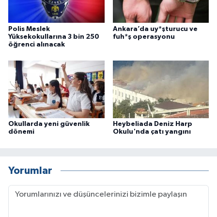
Polis Meslek
Ankara’da uy*şturucu ve
Yüksekokullarına 3 bin 250
fuh*ş operasyonu
öğrenci alınacak
Okullarda yeni güvenlik
Heybeliada Deniz Harp
dönemi
Okulu'nda çatı yangını
Yorumlar