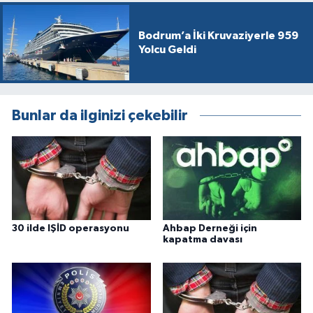
Bodrum’a İki Kruvaziyerle 959
Yolcu Geldi
Bunlar da ilginizi çekebilir
30 ilde IŞİD operasyonu
Ahbap Derneği için
kapatma davası