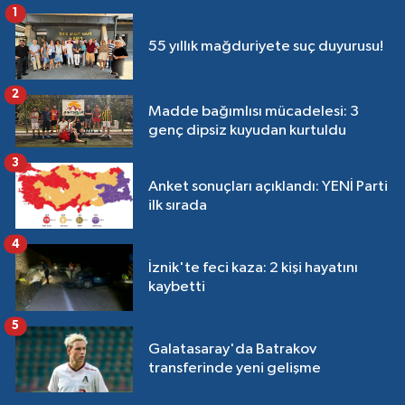
1
55 yıllık mağduriyete suç duyurusu!
2
Madde bağımlısı mücadelesi: 3
genç dipsiz kuyudan kurtuldu
3
Anket sonuçları açıklandı: YENİ Parti
ilk sırada
4
İznik'te feci kaza: 2 kişi hayatını
kaybetti
5
Galatasaray'da Batrakov
transferinde yeni gelişme