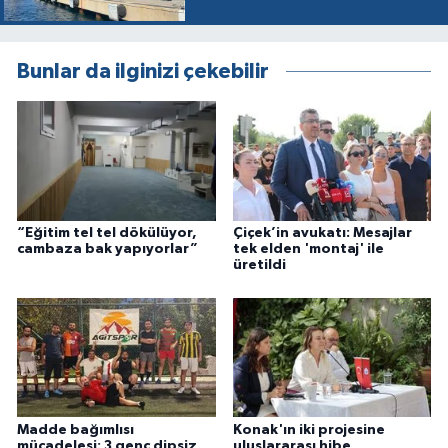
Bunlar da ilginizi çekebilir
“Eğitim tel tel dökülüyor,
Çiçek’in avukatı: Mesajlar
cambaza bak yapıyorlar”
tek elden 'montaj' ile
üretildi
Madde bağımlısı
Konak'ın iki projesine
mücadelesi: 3 genç dipsiz
uluslararası hibe