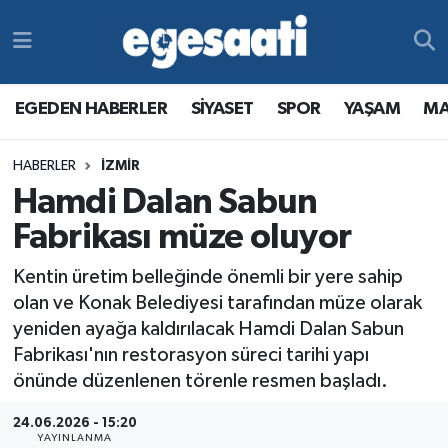
Foto Galeri
SİYASET
EGEDEN HABERLER
Hava Durumu
EGEDEN HABERLER
SİYASET
SPOR
YAŞAM
MA
Video
SPOR
SİYASET
Trafik Durumu
HABERLER
İZMİR
Yazarlar
YAŞAM
SPOR
Süper Lig Puan Durumu ve Fikstür
Hamdi Dalan Sabun
MAGAZİN
YAŞAM
Tüm Manşetler
Fabrikası müze oluyor
Kentin üretim belleğinde önemli bir yere sahip
RESMİ REKLAMLAR
MAGAZİN
Son Dakika Haberleri
olan ve Konak Belediyesi tarafından müze olarak
yeniden ayağa kaldırılacak Hamdi Dalan Sabun
RESMİ REKLAMLAR
Haber Arşivi
Fabrikası'nın restorasyon süreci tarihi yapı
önünde düzenlenen törenle resmen başladı.
Egemax TV
24.06.2026 - 15:20
YAYINLANMA