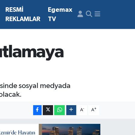
N
RESMİ
Egemax
REKLAMLAR
TV
kutlamaya
ncesinde sosyal medyada
olacak.
-
+
A
A