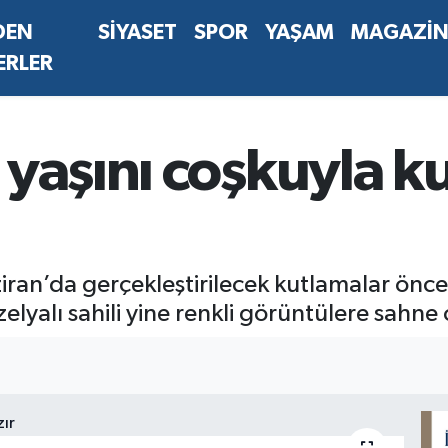
DEN
SİYASET
SPOR
YAŞAM
MAGAZİ
ERLER
 yaşını coşkuyla 
Haziran’da gerçekleştirilecek kutlamalar ö
yalı sahili yine renkli görüntülere sahne 