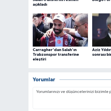
açıkladı
Carragher'dan Salah'ın
Aziz Yıldı
Trabzonspor transferine
sonrası bi
eleştiri
Yorumlar