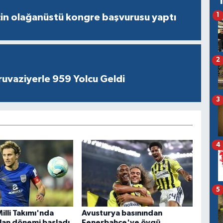
1
çin olağanüstü kongre başvurusu yaptı
2
ruvaziyerle 959 Yolcu Geldi
3
4
5
illi Takımı'nda
Avusturya basınından
lan dönemi başladı
Fenerbahçe'ye övgü