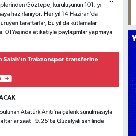
lüplerinden Göztepe, kuruluşunun 101. yıl
ya hazırlanıyor. Her yıl 14 Haziran’da
bürüyen taraftarlar, bu yıl da kutlamalar
01Yaşında etiketiyle paylaşımlar yapmaya
 Salah'ın Trabzonspor transferine
e
YACAK
ulunan Atatürk Anıtı’na çelenk sunulmasıyla
aftarlar saat 19.25’te Güzelyalı sahilinde