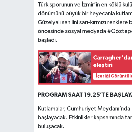
Türk sporunun ve İzmir’in en köklü ku
dönümünü büyük bir heyecanla kutlama
Güzelyalı sahilini sarı-kırmızı renklere 
öncesinde sosyal medyada #Göztepe1
başladı.
Carragher'dan
eleştiri
İçeriği Görüntül
PROGRAM SAAT 19.25’TE BAŞLA
Kutlamalar, Cumhuriyet Meydanı’nda b
başlayacak. Etkinlikler kapsamında tar
buluşacak.