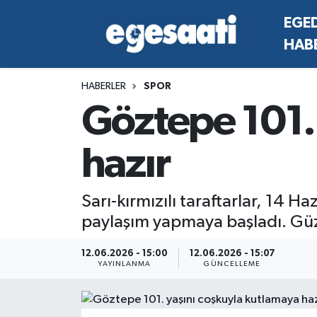
EGE
HAB
Foto Galeri
SİYASET
EGEDEN HABERLER
Hava Durumu
HABERLER
SPOR
Video
SPOR
SİYASET
Trafik Durumu
Göztepe 101.
Yazarlar
YAŞAM
SPOR
Süper Lig Puan Durumu ve Fikstür
hazır
MAGAZİN
YAŞAM
Tüm Manşetler
RESMİ REKLAMLAR
MAGAZİN
Son Dakika Haberleri
Sarı-kırmızılı taraftarlar, 14 
paylaşım yapmaya başladı. Güzel
RESMİ REKLAMLAR
Haber Arşivi
12.06.2026 - 15:00
12.06.2026 - 15:07
YAYINLANMA
GÜNCELLEME
Egemax TV