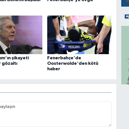
rım'ın şikayeti
Fenerbahçe'de
r gözaltı
Oosterwolde'den kötü
haber