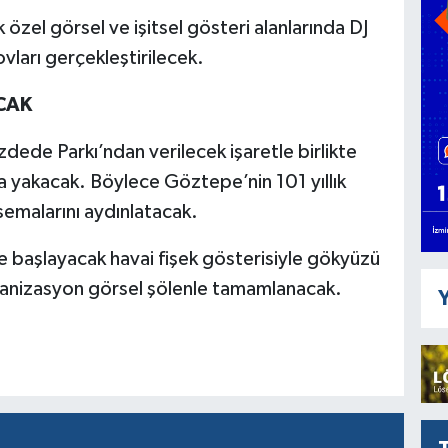
özel görsel ve işitsel gösteri alanlarında DJ
ovları gerçekleştirilecek.
CAK
dede Parkı’ndan verilecek işaretle birlikte
da yakacak. Böylece Göztepe’nin 101 yıllık
 semalarını aydınlatacak.
te başlayacak havai fişek gösterisiyle gökyüzü
rganizasyon görsel şölenle tamamlanacak.
Y