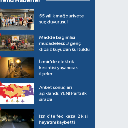
Trend Haberler
55 yıllık mağduriyete
suç duyurusu!
Madde bağımlısı
mücadelesi: 3 genç
dipsiz kuyudan kurtuldu
İzmir’de elektrik
kesintisi yaşanıcak
ilçeler
Anket sonuçları
açıklandı: YENİ Parti ilk
sırada
İznik'te feci kaza: 2 kişi
hayatını kaybetti