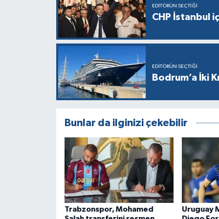
EDITÖRÜN SEÇTIĞI
CHP İstanbul i
EDITÖRÜN SEÇTIĞI
Bodrum’a İki K
Bunlar da ilginizi çekebilir
Trabzonspor, Mohamed
Uruguay M
Salah transferini resmen
Diego For