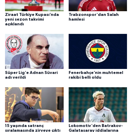
Ziraat Türkiye Kupası’nda
Trabzonspor'dan Salah
yeni sezon takvimi
hamlesi
açıklandı
Süper Lig'e Adnan Süvari
Fenerbahçe’nin muhtemel
adı verildi
rakibi belli oldu
15 yaşında satranç
Lokomotiv'den Batrakov-
sıralamasında zirveye çıktı
Galatasaray iddialarına