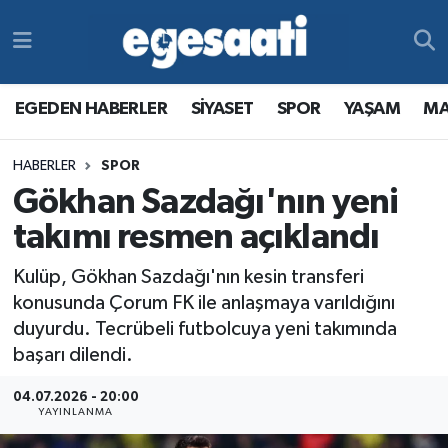
Foto Galeri
SİYASET
EGEDEN HABERLER
Hava Durumu
EGEDEN HABERLER
SİYASET
SPOR
YAŞAM
MA
Video
SPOR
SİYASET
Trafik Durumu
HABERLER
SPOR
Yazarlar
YAŞAM
SPOR
Süper Lig Puan Durumu ve Fikstür
Gökhan Sazdağı'nın yeni
MAGAZİN
YAŞAM
Tüm Manşetler
takımı resmen açıklandı
Kulüp, Gökhan Sazdağı'nın kesin transferi
RESMİ REKLAMLAR
MAGAZİN
Son Dakika Haberleri
konusunda Çorum FK ile anlaşmaya varıldığını
duyurdu. Tecrübeli futbolcuya yeni takımında
RESMİ REKLAMLAR
Haber Arşivi
başarı dilendi.
Egemax TV
04.07.2026 - 20:00
YAYINLANMA