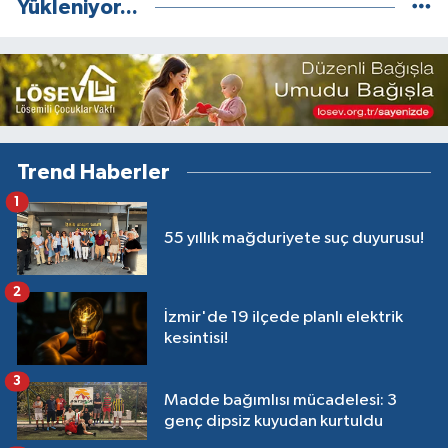
Yükleniyor...
Trend Haberler
1
55 yıllık mağduriyete suç duyurusu!
2
İzmir'de 19 ilçede planlı elektrik
kesintisi!
3
Madde bağımlısı mücadelesi: 3
genç dipsiz kuyudan kurtuldu