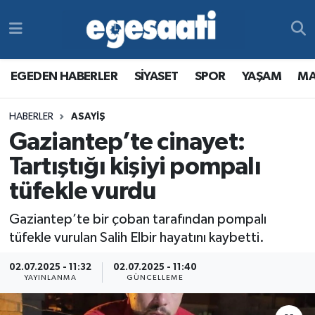
Foto Galeri
SİYASET
EGEDEN HABERLER
Hava Durumu
EGEDEN HABERLER
SİYASET
SPOR
YAŞAM
MA
Video
SPOR
SİYASET
Trafik Durumu
HABERLER
ASAYİŞ
Yazarlar
YAŞAM
SPOR
Süper Lig Puan Durumu ve Fikstür
Gaziantep’te cinayet:
MAGAZİN
YAŞAM
Tüm Manşetler
Tartıştığı kişiyi pompalı
tüfekle vurdu
RESMİ REKLAMLAR
MAGAZİN
Son Dakika Haberleri
Gaziantep’te bir çoban tarafından pompalı
RESMİ REKLAMLAR
Haber Arşivi
tüfekle vurulan Salih Elbir hayatını kaybetti.
Egemax TV
02.07.2025 - 11:32
02.07.2025 - 11:40
YAYINLANMA
GÜNCELLEME