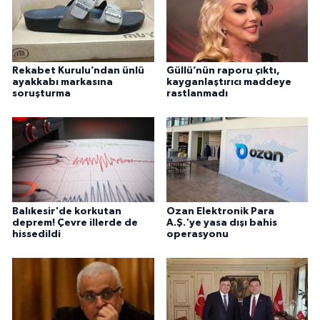
Rekabet Kurulu’ndan ünlü
Güllü’nün raporu çıktı,
ayakkabı markasına
kayganlaştırıcı maddeye
soruşturma
rastlanmadı
Balıkesir'de korkutan
Ozan Elektronik Para
deprem! Çevre illerde de
A.Ş.'ye yasa dışı bahis
hissedildi
operasyonu