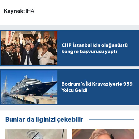
Kaynak:
İHA
CHP İstanbul için olağanüstü
kongre başvurusu yaptı
Bodrum’a İki Kruvaziyerle 959
Yolcu Geldi
Bunlar da ilginizi çekebilir