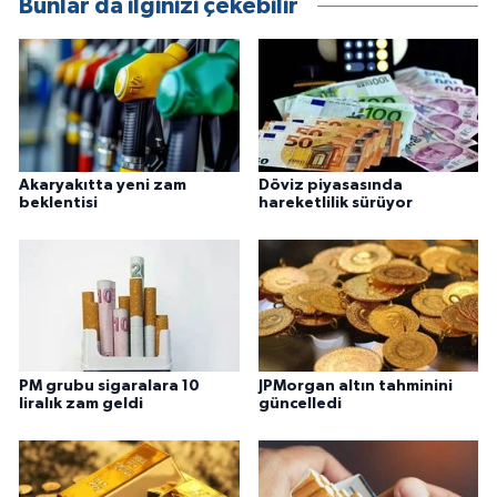
Bunlar da ilginizi çekebilir
Akaryakıtta yeni zam
Döviz piyasasında
beklentisi
hareketlilik sürüyor
PM grubu sigaralara 10
JPMorgan altın tahminini
liralık zam geldi
güncelledi