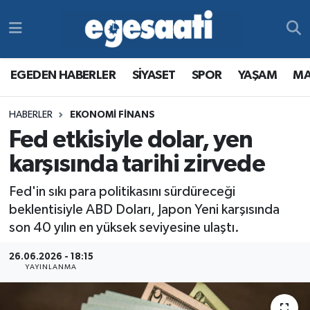
Foto Galeri
SİYASET
EGEDEN HABERLER
Hava Durumu
EGEDEN HABERLER
SİYASET
SPOR
YAŞAM
MA
Video
SPOR
SİYASET
Trafik Durumu
HABERLER
EKONOMİ FİNANS
Yazarlar
YAŞAM
SPOR
Süper Lig Puan Durumu ve Fikstür
Fed etkisiyle dolar, yen
MAGAZİN
YAŞAM
Tüm Manşetler
karşısında tarihi zirvede
Fed'in sıkı para politikasını sürdüreceği
RESMİ REKLAMLAR
MAGAZİN
Son Dakika Haberleri
beklentisiyle ABD Doları, Japon Yeni karşısında
son 40 yılın en yüksek seviyesine ulaştı.
RESMİ REKLAMLAR
Haber Arşivi
26.06.2026 - 18:15
Egemax TV
YAYINLANMA