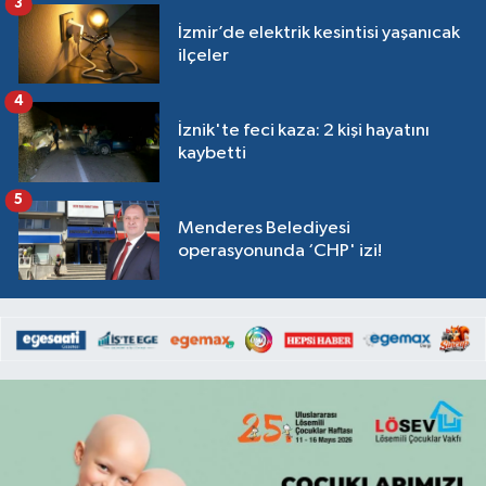
3
İzmir’de elektrik kesintisi yaşanıcak
ilçeler
4
İznik'te feci kaza: 2 kişi hayatını
kaybetti
5
Menderes Belediyesi
operasyonunda ‘CHP' izi!