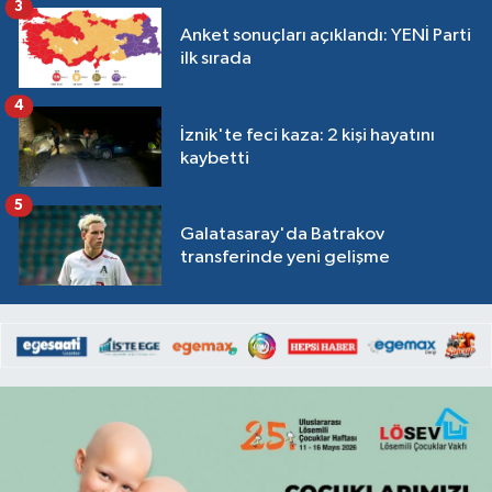
3
Anket sonuçları açıklandı: YENİ Parti
ilk sırada
4
İznik'te feci kaza: 2 kişi hayatını
kaybetti
5
Galatasaray'da Batrakov
transferinde yeni gelişme