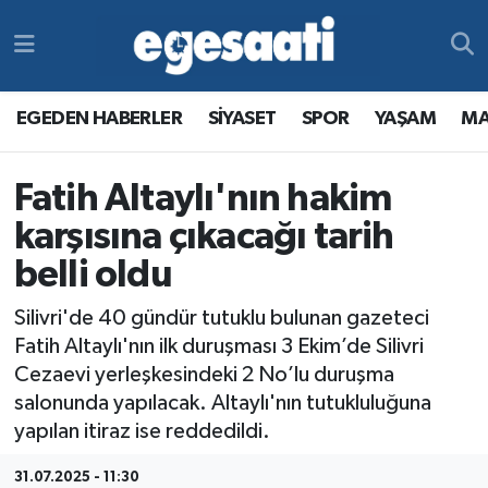
Foto Galeri
SİYASET
EGEDEN HABERLER
Hava Durumu
EGEDEN HABERLER
SİYASET
SPOR
YAŞAM
MA
Video
SPOR
SİYASET
Trafik Durumu
Fatih Altaylı'nın hakim
Yazarlar
YAŞAM
SPOR
Süper Lig Puan Durumu ve Fikstür
karşısına çıkacağı tarih
MAGAZİN
YAŞAM
Tüm Manşetler
belli oldu
RESMİ REKLAMLAR
MAGAZİN
Son Dakika Haberleri
Silivri'de 40 gündür tutuklu bulunan gazeteci
Fatih Altaylı'nın ilk duruşması 3 Ekim’de Silivri
RESMİ REKLAMLAR
Haber Arşivi
Cezaevi yerleşkesindeki 2 No’lu duruşma
salonunda yapılacak. Altaylı'nın tutukluluğuna
Egemax TV
yapılan itiraz ise reddedildi.
31.07.2025 - 11:30