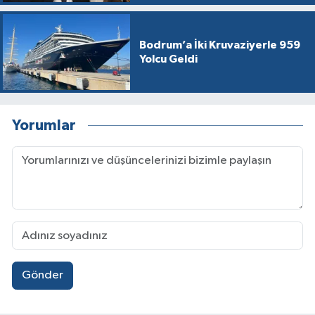
Bodrum’a İki Kruvaziyerle 959
Yolcu Geldi
Yorumlar
Gönder