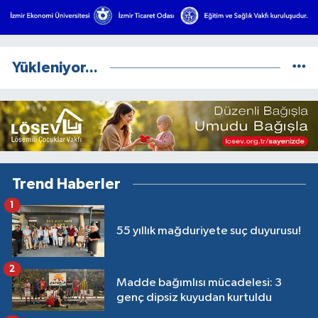
Yükleniyor...
Trend Haberler
1
55 yıllık mağduriyete suç duyurusu!
2
Madde bağımlısı mücadelesi: 3
genç dipsiz kuyudan kurtuldu