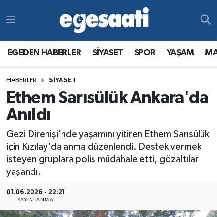
Foto Galeri
SİYASET
EGEDEN HABERLER
Hava Durumu
EGEDEN HABERLER
SİYASET
SPOR
YAŞAM
MA
Video
SPOR
SİYASET
Trafik Durumu
HABERLER
SİYASET
Yazarlar
YAŞAM
SPOR
Süper Lig Puan Durumu ve Fikstür
Ethem Sarısülük Ankara'da
MAGAZİN
YAŞAM
Tüm Manşetler
Anıldı
Gezi Direnişi'nde yaşamını yitiren Ethem Sarısülük
RESMİ REKLAMLAR
MAGAZİN
Son Dakika Haberleri
için Kızılay'da anma düzenlendi. Destek vermek
isteyen gruplara polis müdahale etti, gözaltılar
RESMİ REKLAMLAR
Haber Arşivi
yaşandı.
Egemax TV
01.06.2026 - 22:21
YAYINLANMA