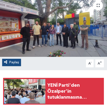
Paylaş
-
+
A
A
YENİ Parti'den
Özalper'in
tutuklanmasına
protesto