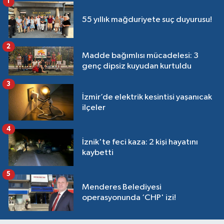
1
55 yıllık mağduriyete suç duyurusu!
2
Madde bağımlısı mücadelesi: 3
genç dipsiz kuyudan kurtuldu
3
İzmir’de elektrik kesintisi yaşanıcak
ilçeler
4
İznik'te feci kaza: 2 kişi hayatını
kaybetti
5
Menderes Belediyesi
operasyonunda ‘CHP' izi!