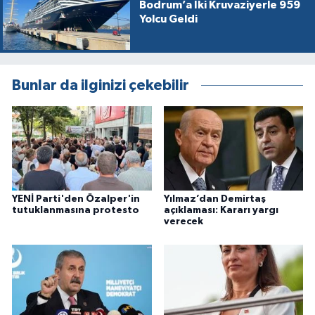
Bodrum’a İki Kruvaziyerle 959
Yolcu Geldi
Bunlar da ilginizi çekebilir
YENİ Parti'den Özalper'in
Yılmaz’dan Demirtaş
tutuklanmasına protesto
açıklaması: Kararı yargı
verecek