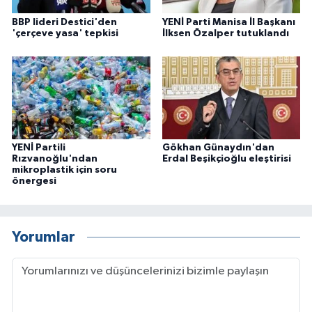
BBP lideri Destici'den
YENİ Parti Manisa İl Başkanı
'çerçeve yasa' tepkisi
İlksen Özalper tutuklandı
YENİ Partili
Gökhan Günaydın'dan
Rızvanoğlu'ndan
Erdal Beşikçioğlu eleştirisi
mikroplastik için soru
önergesi
Yorumlar