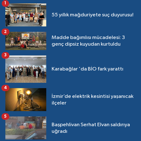
1
55 yıllık mağduriyete suç duyurusu!
2
Madde bağımlısı mücadelesi: 3
genç dipsiz kuyudan kurtuldu
3
Karabağlar 'da BİO fark yarattı
4
İzmir’de elektrik kesintisi yaşanıcak
ilçeler
5
Başpehlivan Serhat Elvan saldırıya
uğradı