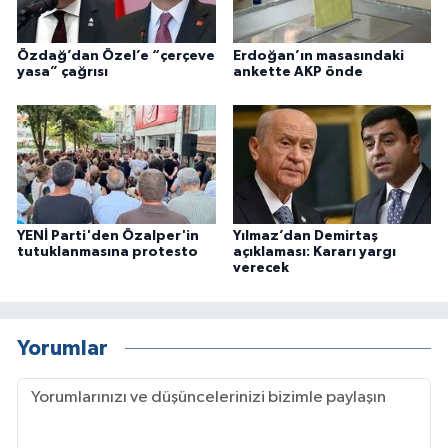
Özdağ’dan Özel’e “çerçeve
Erdoğan’ın masasındaki
yasa” çağrısı
ankette AKP önde
YENİ Parti'den Özalper'in
Yılmaz’dan Demirtaş
tutuklanmasına protesto
açıklaması: Kararı yargı
verecek
Yorumlar