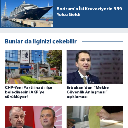
Bodrum’a İki Kruvaziyerle 959
Yolcu Geldi
Bunlar da ilginizi çekebilir
CHP-Yeni Parti inadı ilçe
Erbakan’dan “Mekke
belediyesini AKP’ye
Güvenlik Anlaşması”
sürüklüyor!
açıklaması