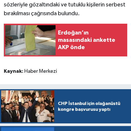
sözleriyle gözaltındaki ve tutuklu kişilerin serbest
bırakılması çağrısında bulundu.
Erdoğan’ın
masasındaki ankette
AKP önde
Kaynak:
Haber Merkezi
CHP İstanbul için olağanüstü
kongre başvurusu yaptı