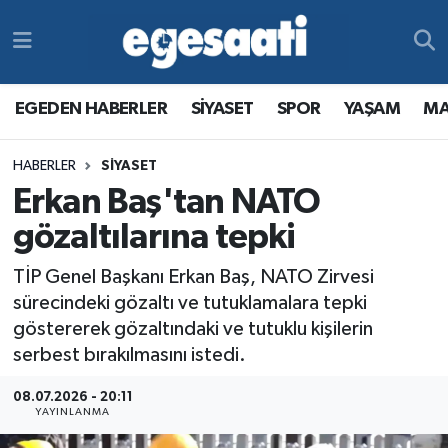
Foto Galeri
SİYASET
EGEDEN HABERLER
Hava Durumu
EGEDEN HABERLER
SİYASET
SPOR
YAŞAM
MA
Video
SPOR
SİYASET
Trafik Durumu
HABERLER
SİYASET
Yazarlar
YAŞAM
SPOR
Süper Lig Puan Durumu ve Fikstür
Erkan Baş'tan NATO
MAGAZİN
YAŞAM
Tüm Manşetler
gözaltılarına tepki
TİP Genel Başkanı Erkan Baş, NATO Zirvesi
RESMİ REKLAMLAR
MAGAZİN
Son Dakika Haberleri
sürecindeki gözaltı ve tutuklamalara tepki
göstererek gözaltındaki ve tutuklu kişilerin
RESMİ REKLAMLAR
Haber Arşivi
serbest bırakılmasını istedi.
Egemax TV
08.07.2026 - 20:11
YAYINLANMA