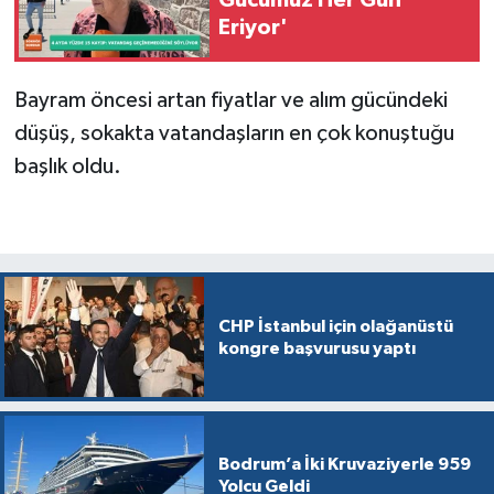
Eriyor'
Bayram öncesi artan fiyatlar ve alım gücündeki
düşüş, sokakta vatandaşların en çok konuştuğu
başlık oldu.
CHP İstanbul için olağanüstü
kongre başvurusu yaptı
Bodrum’a İki Kruvaziyerle 959
Yolcu Geldi