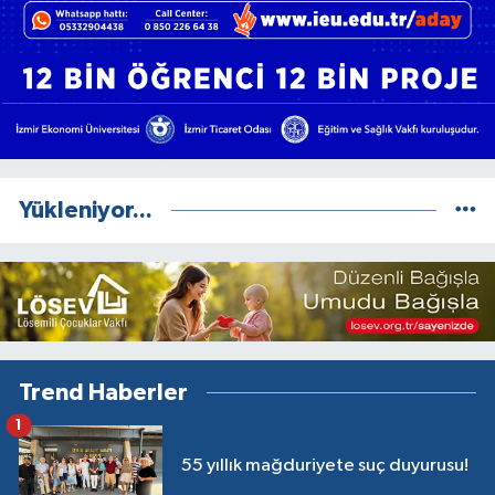
Yükleniyor...
Trend Haberler
1
55 yıllık mağduriyete suç duyurusu!