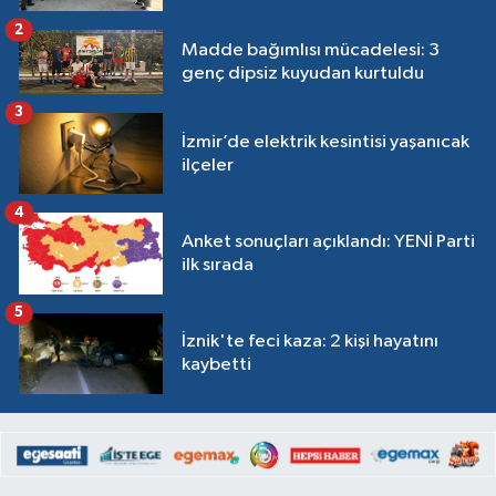
2
Madde bağımlısı mücadelesi: 3
genç dipsiz kuyudan kurtuldu
3
İzmir’de elektrik kesintisi yaşanıcak
ilçeler
4
Anket sonuçları açıklandı: YENİ Parti
ilk sırada
5
İznik'te feci kaza: 2 kişi hayatını
kaybetti