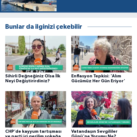
Bunlar da ilginizi çekebilir
Sihirli Değneğiniz Olsa İlk
Enflasyon Tepkisi: 'Alım
Neyi Değiştirirdiniz?
Gücümüz Her Gün Eriyor'
CHP’de kayyum tartışması
Vatandaşın Sevgililer
ve parti içi gerilim sokağa
Günü'ne Yorumu Ne?