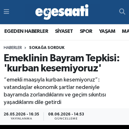
Foto Galeri
SİYASET
EGEDEN HABERLER
Hava Durumu
EGEDEN HABERLER
SİYASET
SPOR
YAŞAM
MA
Video
SPOR
SİYASET
Trafik Durumu
HABERLER
SOKAĞA SORDUK
Yazarlar
YAŞAM
SPOR
Süper Lig Puan Durumu ve Fikstür
Emeklinin Bayram Tepkisi:
MAGAZİN
YAŞAM
Tüm Manşetler
'kurban kesemiyoruz'
“emekli maaşıyla kurban kesemiyoruz”:
RESMİ REKLAMLAR
MAGAZİN
Son Dakika Haberleri
vatandaşlar ekonomik şartlar nedeniyle
bayramda zorlandıklarını ve geçim sıkıntısı
RESMİ REKLAMLAR
Haber Arşivi
yaşadıklarını dile getirdi
Egemax TV
26.05.2026 - 16:35
08.06.2026 - 14:53
YAYINLANMA
GÜNCELLEME