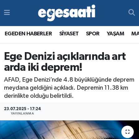
Foto Galeri
SİYASET
EGEDEN HABERLER
Hava Durumu
EGEDEN HABERLER
SİYASET
SPOR
YAŞAM
MA
Video
SPOR
SİYASET
Trafik Durumu
Ege Denizi açıklarında art
Yazarlar
YAŞAM
SPOR
Süper Lig Puan Durumu ve Fikstür
arda iki deprem!
MAGAZİN
YAŞAM
Tüm Manşetler
AFAD, Ege Denizi’nde 4.8 büyüklüğünde deprem
RESMİ REKLAMLAR
MAGAZİN
Son Dakika Haberleri
meydana geldiğini açıkladı. Depremin 11.38 km
derinlikte olduğu belirtildi.
RESMİ REKLAMLAR
Haber Arşivi
23.07.2025 - 17:24
YAYINLANMA
Egemax TV