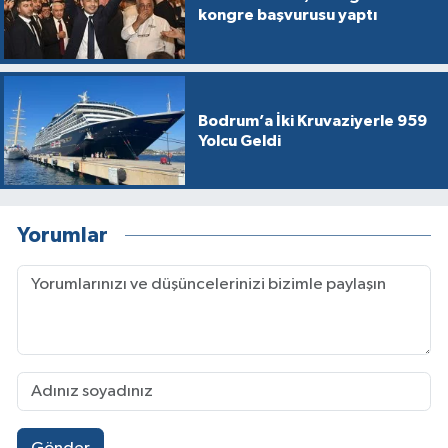
kongre başvurusu yaptı
Bodrum’a İki Kruvaziyerle 959
Yolcu Geldi
Yorumlar