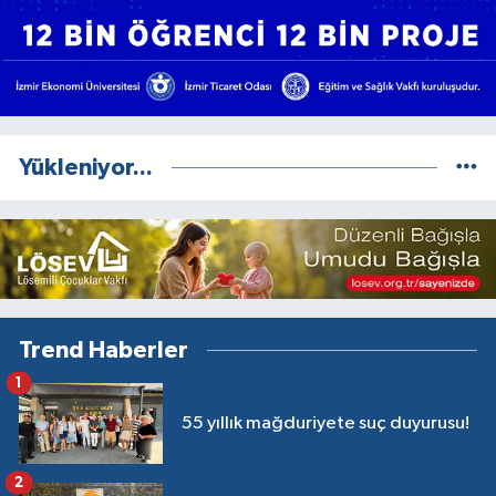
Yükleniyor...
Trend Haberler
1
55 yıllık mağduriyete suç duyurusu!
2