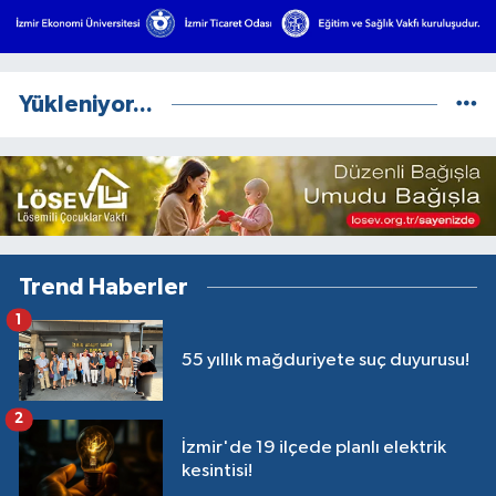
Yükleniyor...
Trend Haberler
1
55 yıllık mağduriyete suç duyurusu!
2
İzmir'de 19 ilçede planlı elektrik
kesintisi!