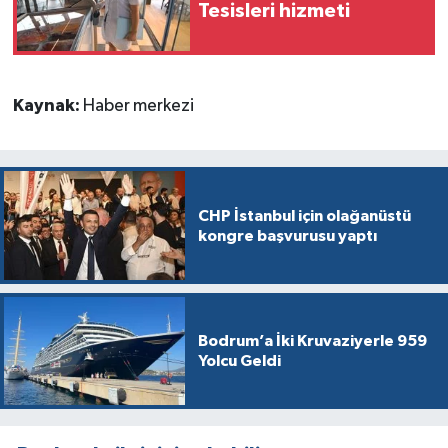
Tesisleri hizmeti
Kaynak:
Haber merkezi
CHP İstanbul için olağanüstü
kongre başvurusu yaptı
Bodrum’a İki Kruvaziyerle 959
Yolcu Geldi