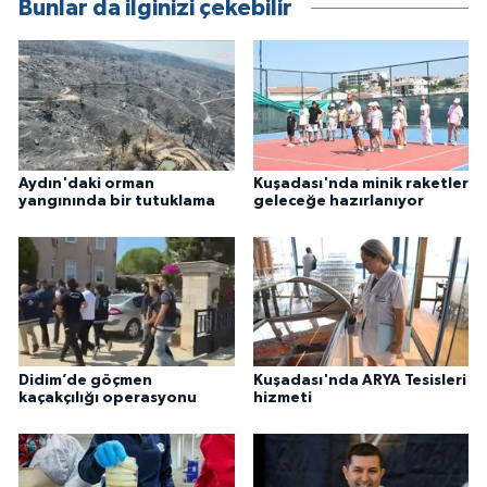
Bunlar da ilginizi çekebilir
Aydın'daki orman
Kuşadası'nda minik raketler
yangınında bir tutuklama
geleceğe hazırlanıyor
Didim’de göçmen
Kuşadası'nda ARYA Tesisleri
kaçakçılığı operasyonu
hizmeti