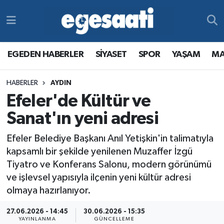
Foto Galeri
SİYASET
EGEDEN HABERLER
Hava Durumu
EGEDEN HABERLER
SİYASET
SPOR
YAŞAM
MA
Video
SPOR
SİYASET
Trafik Durumu
HABERLER
AYDIN
Yazarlar
YAŞAM
SPOR
Süper Lig Puan Durumu ve Fikstür
Efeler'de Kültür ve
MAGAZİN
YAŞAM
Tüm Manşetler
Sanat'ın yeni adresi
Efeler Belediye Başkanı Anıl Yetişkin'in talimatıyla
RESMİ REKLAMLAR
MAGAZİN
Son Dakika Haberleri
kapsamlı bir şekilde yenilenen Muzaffer İzgü
Tiyatro ve Konferans Salonu, modern görünümü
RESMİ REKLAMLAR
Haber Arşivi
ve işlevsel yapısıyla ilçenin yeni kültür adresi
olmaya hazırlanıyor.
Egemax TV
27.06.2026 - 14:45
30.06.2026 - 15:35
YAYINLANMA
GÜNCELLEME