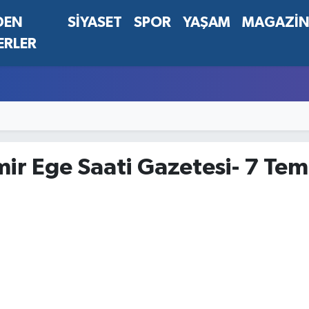
DEN
SİYASET
SPOR
YAŞAM
MAGAZİ
ERLER
zmir Ege Saati Gazetesi- 7 T