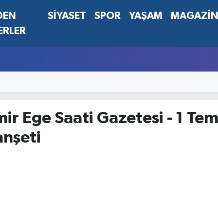
DEN
SİYASET
SPOR
YAŞAM
MAGAZİ
ERLER
mir Ege Saati Gazetesi - 1 
nşeti