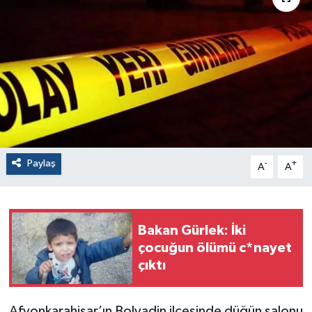
Paylaş
-
+
A
A
Bakan Gürlek: İki
çocuğun ölümü c*nayet
çıktı
Afyonkarahisar’ın Bolvadin ilçesinde düğün salonu