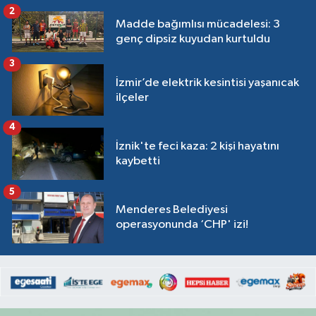
2
Madde bağımlısı mücadelesi: 3
genç dipsiz kuyudan kurtuldu
3
İzmir’de elektrik kesintisi yaşanıcak
ilçeler
4
İznik'te feci kaza: 2 kişi hayatını
kaybetti
5
Menderes Belediyesi
operasyonunda ‘CHP' izi!