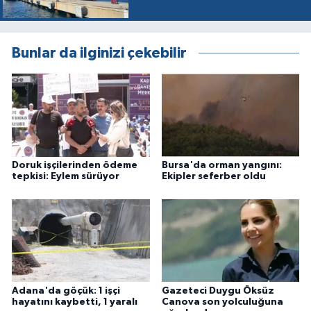
Bunlar da ilginizi çekebilir
Doruk işçilerinden ödeme
Bursa'da orman yangını:
tepkisi: Eylem sürüyor
Ekipler seferber oldu
Adana'da göçük: 1 işçi
Gazeteci Duygu Öksüz
hayatını kaybetti, 1 yaralı
Canova son yolculuğuna