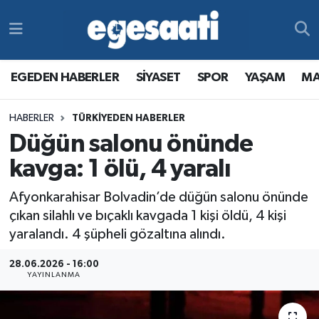
Foto Galeri
SİYASET
EGEDEN HABERLER
Hava Durumu
EGEDEN HABERLER
SİYASET
SPOR
YAŞAM
MA
Video
SPOR
SİYASET
Trafik Durumu
HABERLER
TÜRKİYEDEN HABERLER
Yazarlar
YAŞAM
SPOR
Süper Lig Puan Durumu ve Fikstür
Düğün salonu önünde
MAGAZİN
YAŞAM
Tüm Manşetler
kavga: 1 ölü, 4 yaralı
Afyonkarahisar Bolvadin’de düğün salonu önünde
RESMİ REKLAMLAR
MAGAZİN
Son Dakika Haberleri
çıkan silahlı ve bıçaklı kavgada 1 kişi öldü, 4 kişi
yaralandı. 4 şüpheli gözaltına alındı.
RESMİ REKLAMLAR
Haber Arşivi
28.06.2026 - 16:00
Egemax TV
YAYINLANMA