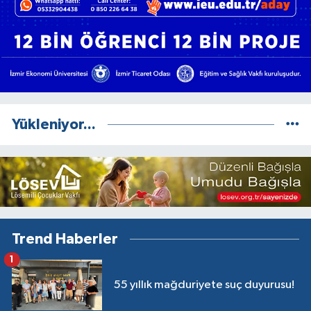
Yükleniyor...
Trend Haberler
1
55 yıllık mağduriyete suç duyurusu!