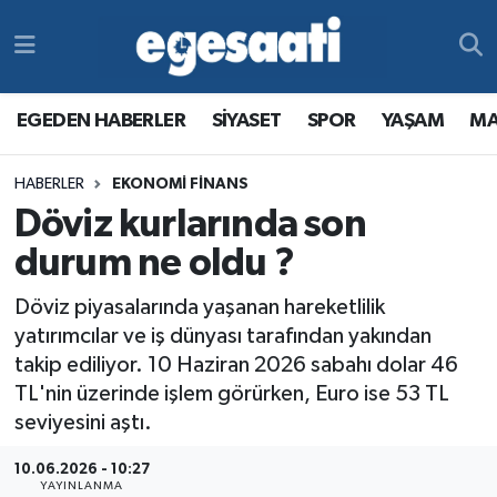
Foto Galeri
SİYASET
EGEDEN HABERLER
Hava Durumu
EGEDEN HABERLER
SİYASET
SPOR
YAŞAM
MA
Video
SPOR
SİYASET
Trafik Durumu
HABERLER
EKONOMİ FİNANS
Yazarlar
YAŞAM
SPOR
Süper Lig Puan Durumu ve Fikstür
Döviz kurlarında son
MAGAZİN
YAŞAM
Tüm Manşetler
durum ne oldu ?
Döviz piyasalarında yaşanan hareketlilik
RESMİ REKLAMLAR
MAGAZİN
Son Dakika Haberleri
yatırımcılar ve iş dünyası tarafından yakından
takip ediliyor. 10 Haziran 2026 sabahı dolar 46
RESMİ REKLAMLAR
Haber Arşivi
TL'nin üzerinde işlem görürken, Euro ise 53 TL
seviyesini aştı.
Egemax TV
10.06.2026 - 10:27
YAYINLANMA