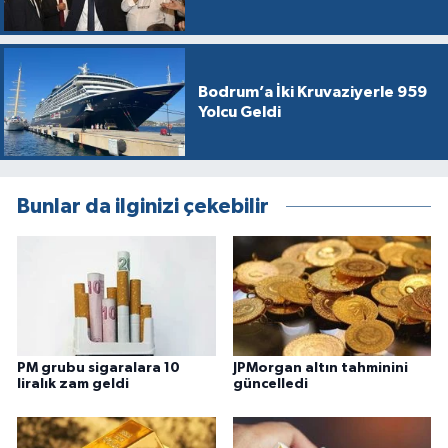
Bodrum’a İki Kruvaziyerle 959
Yolcu Geldi
Bunlar da ilginizi çekebilir
PM grubu sigaralara 10
JPMorgan altın tahminini
liralık zam geldi
güncelledi