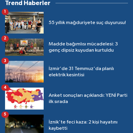
Trend Haberler
1
55 yıllık mağduriyete suç duyurusu!
2
Madde bağımlısı mücadelesi: 3
genç dipsiz kuyudan kurtuldu
3
İzmir'de 31 Temmuz'da planlı
elektrik kesintisi
4
Anket sonuçları açıklandı: YENİ Parti
ilk sırada
5
İznik'te feci kaza: 2 kişi hayatını
kaybetti