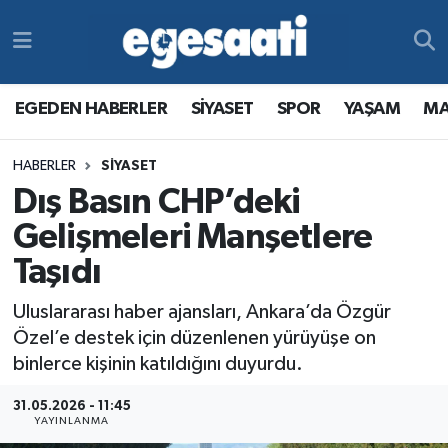
Foto Galeri
SİYASET
EGEDEN HABERLER
Hava Durumu
EGEDEN HABERLER
SİYASET
SPOR
YAŞAM
MA
Video
SPOR
SİYASET
Trafik Durumu
HABERLER
SİYASET
Yazarlar
YAŞAM
SPOR
Süper Lig Puan Durumu ve Fikstür
Dış Basın CHP’deki
MAGAZİN
YAŞAM
Tüm Manşetler
Gelişmeleri Manşetlere
Taşıdı
RESMİ REKLAMLAR
MAGAZİN
Son Dakika Haberleri
Uluslararası haber ajansları, Ankara’da Özgür
RESMİ REKLAMLAR
Haber Arşivi
Özel’e destek için düzenlenen yürüyüşe on
binlerce kişinin katıldığını duyurdu.
Egemax TV
31.05.2026 - 11:45
YAYINLANMA