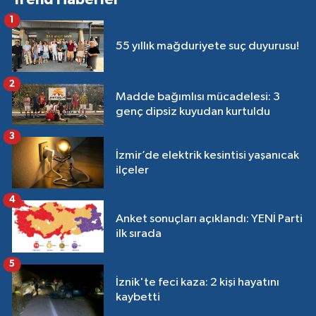
1
55 yıllık mağduriyete suç duyurusu!
2
Madde bağımlısı mücadelesi: 3
genç dipsiz kuyudan kurtuldu
3
İzmir’de elektrik kesintisi yaşanıcak
ilçeler
4
Anket sonuçları açıklandı: YENİ Parti
ilk sırada
5
İznik'te feci kaza: 2 kişi hayatını
kaybetti