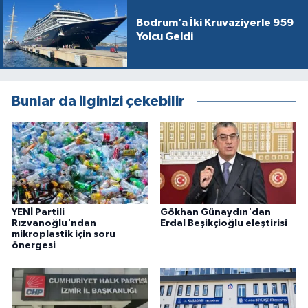
Bodrum’a İki Kruvaziyerle 959
Yolcu Geldi
Bunlar da ilginizi çekebilir
YENİ Partili
Gökhan Günaydın'dan
Rızvanoğlu'ndan
Erdal Beşikçioğlu eleştirisi
mikroplastik için soru
önergesi